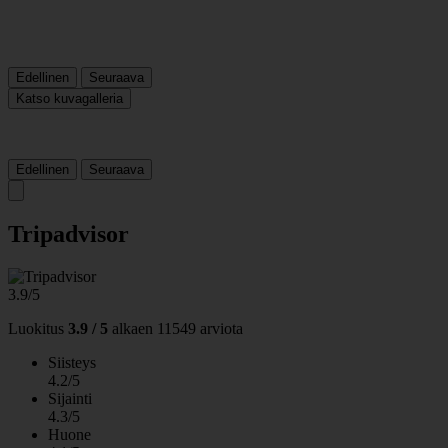
Edellinen
Seuraava
Katso kuvagalleria
Edellinen
Seuraava
Tripadvisor
3.9/5
Luokitus
3.9 / 5
alkaen
11549 arviota
Siisteys
4.2/5
Sijainti
4.3/5
Huone