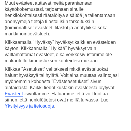
Asut lomallasi tyylikkäästi sisustetussa huoneesa, jossa on tilaa jopa
Muut evästeet auttavat meitä parantamaan
viidelle.
käyttökokemustasi, tarjoamaan sinulle
henkilökohtaisesti räätälöityä sisältöä ja tallentamaan
Laguunimaisia uima-altaita ja vesipuisto
anonyymejä tietoja tilastollisiin tarkoituksiin
(toiminnalliset evästeet, tilastot ja analytiikka sekä
Rentoudu aurinkotuolissa uima-altaan äärellä tai virkistäydy veteen
markkinointievästeet).
upotetussa aurinkotuolissa. Riu Palace Bavarolla on useita
laguunimaisia uima-altaita, joissa on tilaa sekä aktiviteeteille että
Klikkaamalla "Hyväksy" hyväksyt kaikkien evästeiden
rentoutumiselle. Hotellilla on myös merirosvolaivalla varustettu
käytön. Klikkaamalla "Hylkää" hyväksyt vain
lastenallas ja vesipuisto, jossa on useita vesiliukumäkiä.
välttämättömät evästeet, eikä verkkosivustomme ole
mukautettu kiinnostuksen kohteidesi mukaan.
Kuntoilua, rentoutumista ja viihdeohjelmaa
Klikkaa "Asetukset” valitaksesi mitkä evästeluokat
Täällä ei ole puutetta tekemisestä! Hotellilla on kuntosali, tennis ja
haluat hyväksyä tai hylätä. Voit aina muuttaa valintojasi
ohjattuja jumppatunteja. Jos haluat rentoutua, voit hemmotella itseäsi
myöhemmin kohdasta "Evästeasetukset" sivun
hieronnassa tai spahoidossa hotellin omassa spassa. Iltaisin tajolla on
alalaidasta. Kaikki tiedot kustakin evästeestä löytyvät
liveviihdettä. Ja jos kaipaat lisää iltaelämää, RIU Party järjestetään
Evästeet
-sivultamme.
Haluamme, että voit luottaa
useana viikon iltana, tai voit suunnata Pascha-yökerhoon.
siihen, että henkilötietosi ovat meillä turvassa. Lue
Perheystävällinen hotelli, alueita eri tarkoituksiin
Yksityisyys ja tietosuoja
.
Riu Palace Bavaro on jaettu eri alueisiin, esimerkiksi perhealueella
sijaitsevat perhehuoneet, lasten aktiviteetit ja food court, jossa voit
nauttia nopean ja helpon lounaan. Hotellilla on myös rauhallisia