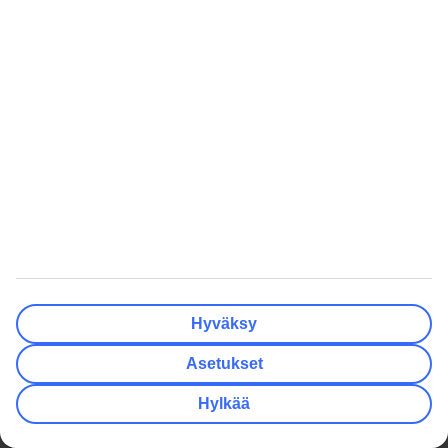
4.5
/ 5
1080 Asiakasarviota
Siivous
4.5 / 5
Ruoka
4.4 / 5
Hotellipalvelu
4.4 / 5
Päivitetty: 29.07.2026
Uutisia, tarjouksia, lomavinkkejä.
Tilaa uutiskirje
>
TUI Finland
Hyväksy
Lataa TUI-sovellus
Asetukset
Suositut matkat
Hylkää
Hotellit