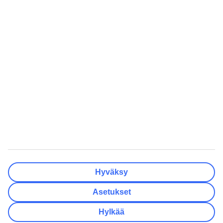
Matkakohteet
Tyhjennä
Valmis
Lähtöpäivä
Ma
Ti
Ke
To
Pe
La
Su
Onko lähtöpäivässäsi joustoa?
Vain valittu lähtöpäivä
+/- 3 päivää
+/- 7 päivää
+/- 14 päivää
Tyhjennä
Valmis
Matkustajien lukumäärä
Huoneiden lukumäärä
Valitse sopivin
Hyväksy
Aikuista
2
Asetukset
Lasta (0–17)
0
Hylkää
Tyhjennä