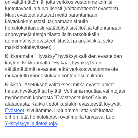
on välttämättömiä, jotta verkkosivustomme toimisi
luotettavasti ja turvallisesti (välttämättömät evästeet).
Hae
Muut evästeet auttavat meitä parantamaan
käyttökokemustasi, tarjoamaan sinulle
henkilökohtaisesti räätälöityä sisältöä ja tallentamaan
anonyymejä tietoja tilastollisiin tarkoituksiin
Olet nyt kohdassa
(toiminnalliset evästeet, tilastot ja analytiikka sekä
markkinointievästeet).
Etusivu
Matkat
Klikkaamalla "Hyväksy" hyväksyt kaikkien evästeiden
Dubai/Arabiemiraatit
käytön. Klikkaamalla "Hylkää" hyväksyt vain
Bur Dubai
välttämättömät evästeet, eikä verkkosivustomme ole
Hotellit
mukautettu kiinnostuksen kohteidesi mukaan.
Hotellit Bur Dubai
Klikkaa "Asetukset” valitaksesi mitkä evästeluokat
haluat hyväksyä tai hylätä. Voit aina muuttaa valintojasi
myöhemmin kohdasta "Evästeasetukset" sivun
Katso kaikki hotellit kohteessa
Bur Dubai
. TUIlta löydät hotellit
alalaidasta. Kaikki tiedot kustakin evästeestä löytyvät
jokaiseen makuun. Hotelli perheelle tai aikuiseen makuun, täyden
Evästeet
-sivultamme.
Haluamme, että voit luottaa
palvelun All Inclusive -hotelli tai tunnelmallinen pikkuhotelli,
lomaluksusta tai edullisempi vaihtoehto? Mitä ikinä haluatkaan,
siihen, että henkilötietosi ovat meillä turvassa. Lue
meiltä löydät juuri sopivan hotellin. Tutustu alapuolella kohteen Bur
Yksityisyys ja tietosuoja
.
Dubai hotellivaihtoehtoihin ja löydä oma suosikkisi!