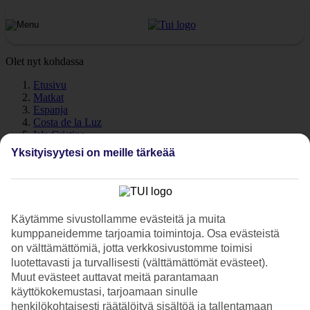
Olet nyt kohdassa
Etusivu
Matkat
Espanja
Costa de la Luz
Isla Cristina
Sää
Yksityisyytesi on meille tärkeää
Isla Cristina - Sää ja lämpötila
Käytämme sivustollamme evästeitä ja muita
kumppaneidemme tarjoamia toimintoja. Osa evästeistä
on välttämättömiä, jotta verkkosivustomme toimisi
Katso sää ja lämpötilat – Isla Cristina
luotettavasti ja turvallisesti (välttämättömät evästeet).
Kuinka lämmintä Isla Cristinassa on lomasi aikana? Hyvä kysymys.
Muut evästeet auttavat meitä parantamaan
Sää ja ilmasto vaikuttavat olennaisesti lomaasi, on sitten kyse
käyttökokemustasi, tarjoamaan sinulle
meriveden lämpötilasta tai poutapäivien määrästä. Olemme
henkilökohtaisesti räätälöityä sisältöä ja tallentamaan