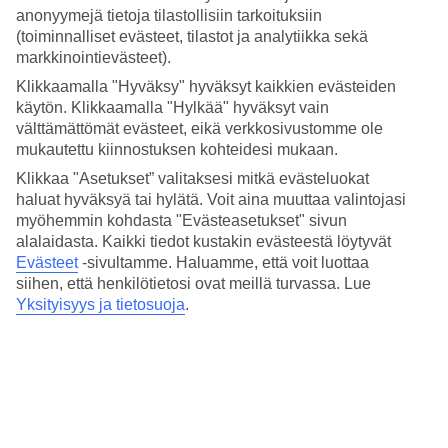
keränneet tänne tietoja Isla Cristinan säästä kuukausi kuukaudelta.
anonyymejä tietoja tilastollisiin tarkoituksiin
Varaa Isla Cristina – matkat Etelä-Espanjan hienohiekkaisille
(toiminnalliset evästeet, tilastot ja analytiikka sekä
rannoille ja viihtyisään lomakylään!
markkinointievästeet).
Klikkaamalla "Hyväksy" hyväksyt kaikkien evästeiden
Keskilämpötilat – Isla Cristina
käytön. Klikkaamalla "Hylkää" hyväksyt vain
välttämättömät evästeet, eikä verkkosivustomme ole
Suositut hotellit kohteessa Isla Cristina
mukautettu kiinnostuksen kohteidesi mukaan.
Klikkaa "Asetukset” valitaksesi mitkä evästeluokat
Muita kohteita
haluat hyväksyä tai hylätä. Voit aina muuttaa valintojasi
myöhemmin kohdasta "Evästeasetukset" sivun
Gran Canaria - Sää ja lämpötila
alalaidasta. Kaikki tiedot kustakin evästeestä löytyvät
Kanariansaaret - Sää ja lämpötila
Evästeet
-sivultamme.
Haluamme, että voit luottaa
Las Palmas - Sää ja lämpötila
Playa Blanca - Sää ja lämpötila
siihen, että henkilötietosi ovat meillä turvassa. Lue
Teneriffa - Sää ja lämpötila
Yksityisyys ja tietosuoja
.
Muita matkoja
Matkat Espanja
Äkkilähdöt Espanja
Matkat Kanariansaaret
All Inclusive Espanja