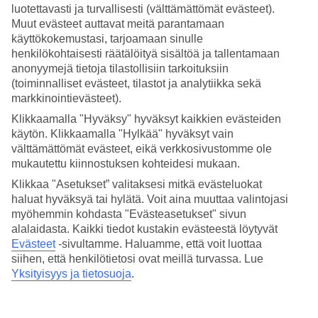
luotettavasti ja turvallisesti (välttämättömät evästeet).
Muut evästeet auttavat meitä parantamaan
Hae
käyttökokemustasi, tarjoamaan sinulle
henkilökohtaisesti räätälöityä sisältöä ja tallentamaan
anonyymejä tietoja tilastollisiin tarkoituksiin
(toiminnalliset evästeet, tilastot ja analytiikka sekä
Olet nyt kohdassa
markkinointievästeet).
Etusivu
Klikkaamalla "Hyväksy" hyväksyt kaikkien evästeiden
Matkat
käytön. Klikkaamalla "Hylkää" hyväksyt vain
Espanja
Formentera
välttämättömät evästeet, eikä verkkosivustomme ole
All Inclusive
mukautettu kiinnostuksen kohteidesi mukaan.
Klikkaa "Asetukset” valitaksesi mitkä evästeluokat
All Inclusive Formentera
haluat hyväksyä tai hylätä. Voit aina muuttaa valintojasi
myöhemmin kohdasta "Evästeasetukset" sivun
alalaidasta. Kaikki tiedot kustakin evästeestä löytyvät
Hotellivinkit
Evästeet
-sivultamme.
Haluamme, että voit luottaa
siihen, että henkilötietosi ovat meillä turvassa. Lue
Lento ja hotelli
Yksityisyys ja tietosuoja
.
Muita kohteita