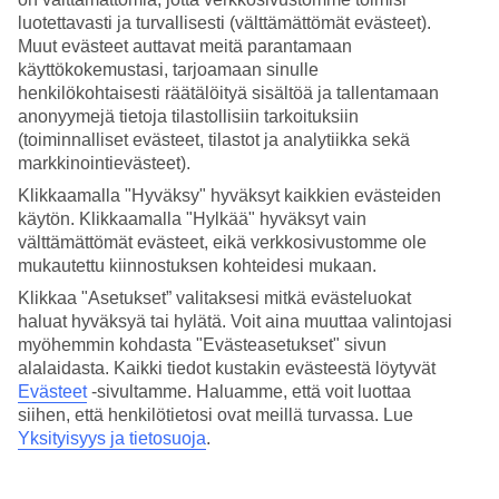
luotettavasti ja turvallisesti (välttämättömät evästeet).
Hae
Muut evästeet auttavat meitä parantamaan
käyttökokemustasi, tarjoamaan sinulle
henkilökohtaisesti räätälöityä sisältöä ja tallentamaan
anonyymejä tietoja tilastollisiin tarkoituksiin
Olet nyt kohdassa
(toiminnalliset evästeet, tilastot ja analytiikka sekä
markkinointievästeet).
Etusivu
Matkat
Klikkaamalla "Hyväksy" hyväksyt kaikkien evästeiden
Espanja
käytön. Klikkaamalla "Hylkää" hyväksyt vain
Formentera
välttämättömät evästeet, eikä verkkosivustomme ole
Playa Migjorn
mukautettu kiinnostuksen kohteidesi mukaan.
All Inclusive
Klikkaa "Asetukset” valitaksesi mitkä evästeluokat
All Inclusive Playa Migjorn
haluat hyväksyä tai hylätä. Voit aina muuttaa valintojasi
myöhemmin kohdasta "Evästeasetukset" sivun
alalaidasta. Kaikki tiedot kustakin evästeestä löytyvät
Hotellivinkit
Evästeet
-sivultamme.
Haluamme, että voit luottaa
siihen, että henkilötietosi ovat meillä turvassa. Lue
Lento ja hotelli
Yksityisyys ja tietosuoja
.
Muita kohteita