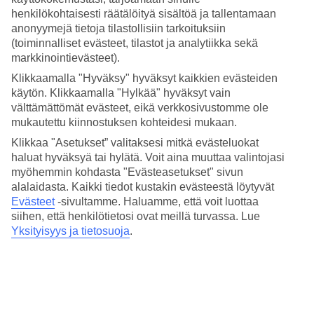
keskilämpötiloihin, meriveden lämpötilaan sekä poutapäivien
henkilökohtaisesti räätälöityä sisältöä ja tallentamaan
määrään eri kuukausina.
anonyymejä tietoja tilastollisiin tarkoituksiin
Keskilämpötilat – Arguineguin
(toiminnalliset evästeet, tilastot ja analytiikka sekä
markkinointievästeet).
Suositut hotellit kohteessa Arguineguin
Klikkaamalla "Hyväksy" hyväksyt kaikkien evästeiden
käytön. Klikkaamalla "Hylkää" hyväksyt vain
välttämättömät evästeet, eikä verkkosivustomme ole
Muita kohteita
mukautettu kiinnostuksen kohteidesi mukaan.
Playa del Ingles - Sää ja lämpötila
Klikkaa "Asetukset” valitaksesi mitkä evästeluokat
Puerto Rico - Sää ja lämpötila
haluat hyväksyä tai hylätä. Voit aina muuttaa valintojasi
Maspalomas - Sää ja lämpötila
myöhemmin kohdasta "Evästeasetukset" sivun
Playa del Cura - Sää ja lämpötila
alalaidasta. Kaikki tiedot kustakin evästeestä löytyvät
Amadores - Sää ja lämpötila
Evästeet
-sivultamme.
Haluamme, että voit luottaa
Muita matkoja
siihen, että henkilötietosi ovat meillä turvassa. Lue
Yksityisyys ja tietosuoja
.
Hotellit Playa del Ingles
Matkat Playa del Ingles
Hotellit Arguineguin
Matkat Puerto Rico
Äkkilähdöt Espanja