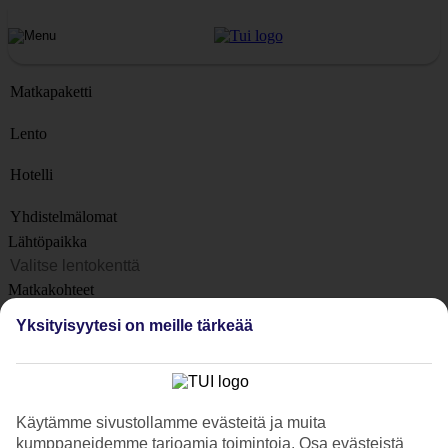
Matkapaketti
Lento
Hotelli
Yhdistelmälomat
Lähtöpaikka
Matkakohteet
Kohteet
Yksityisyytesi on meille tärkeää
Lähtöpäivä
Matkan kesto
1 viikko
Käytämme sivustollamme evästeitä ja muita
Matkustajien lukumäärä
kumppaneidemme tarjoamia toimintoja. Osa evästeistä