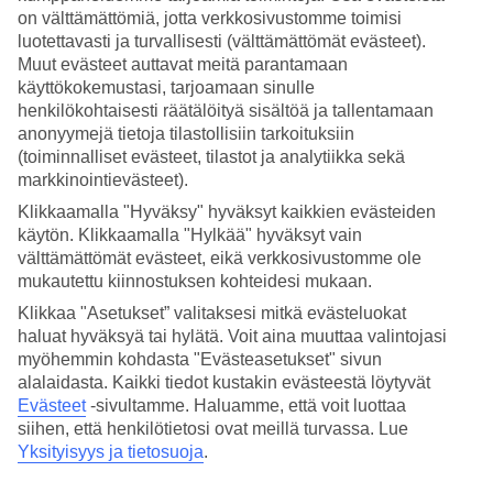
on välttämättömiä, jotta verkkosivustomme toimisi
Hae
luotettavasti ja turvallisesti (välttämättömät evästeet).
Muut evästeet auttavat meitä parantamaan
käyttökokemustasi, tarjoamaan sinulle
henkilökohtaisesti räätälöityä sisältöä ja tallentamaan
Olet nyt kohdassa
anonyymejä tietoja tilastollisiin tarkoituksiin
(toiminnalliset evästeet, tilastot ja analytiikka sekä
Etusivu
markkinointievästeet).
Matkat
Espanja
Klikkaamalla "Hyväksy" hyväksyt kaikkien evästeiden
Ibiza
käytön. Klikkaamalla "Hylkää" hyväksyt vain
Santa Eulalia
välttämättömät evästeet, eikä verkkosivustomme ole
Hotellit
mukautettu kiinnostuksen kohteidesi mukaan.
Hotellit Santa Eulalia
Klikkaa "Asetukset” valitaksesi mitkä evästeluokat
haluat hyväksyä tai hylätä. Voit aina muuttaa valintojasi
myöhemmin kohdasta "Evästeasetukset" sivun
Katso kaikki hotellit Santa Eulaliassa. Olemme valinneet TUIn
alalaidasta. Kaikki tiedot kustakin evästeestä löytyvät
hotellivalikoimaan parhaimmat hotellit, jotta lomasi olisi
Evästeet
-sivultamme.
Haluamme, että voit luottaa
mahdollisimman onnistunut. Matkustat sitten yksin, perheen tai
siihen, että henkilötietosi ovat meillä turvassa. Lue
kaveriporukan kanssa, on valikoimassamme varmasti juuri sinulle
Yksityisyys ja tietosuoja
.
sopiva hotelli.