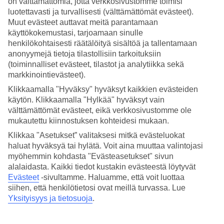
on välttämättömiä, jotta verkkosivustomme toimisi
luotettavasti ja turvallisesti (välttämättömät evästeet).
Hae
Muut evästeet auttavat meitä parantamaan
käyttökokemustasi, tarjoamaan sinulle
henkilökohtaisesti räätälöityä sisältöä ja tallentamaan
anonyymejä tietoja tilastollisiin tarkoituksiin
Olet nyt kohdassa
(toiminnalliset evästeet, tilastot ja analytiikka sekä
markkinointievästeet).
Etusivu
Matkat
Klikkaamalla "Hyväksy" hyväksyt kaikkien evästeiden
Espanja
käytön. Klikkaamalla "Hylkää" hyväksyt vain
Mallorca
välttämättömät evästeet, eikä verkkosivustomme ole
Serra de Tramuntana
mukautettu kiinnostuksen kohteidesi mukaan.
Hotellit
Klikkaa "Asetukset” valitaksesi mitkä evästeluokat
Hotellit Serra de Tramuntana
haluat hyväksyä tai hylätä. Voit aina muuttaa valintojasi
myöhemmin kohdasta "Evästeasetukset" sivun
alalaidasta. Kaikki tiedot kustakin evästeestä löytyvät
Katso kaikki hotellit kohteessa
Serra de Tramuntana
. TUIlta löydät
Evästeet
-sivultamme.
Haluamme, että voit luottaa
hotellit jokaiseen makuun. Täällä asut aidoissa vuoristokylissä ja voit
siihen, että henkilötietosi ovat meillä turvassa. Lue
valita maaseutumaisten, korkealuokkaisten hotellien ja boutique-
Yksityisyys ja tietosuoja
.
hotellien välillä. Lisäksi olet lähellä sekä vaellusreittejä että
viinitarhoja. Tutustu alapuolella kohteen Serra de Tramuntana
hotellivaihtoehtoihin ja löydä oma suosikkisi!