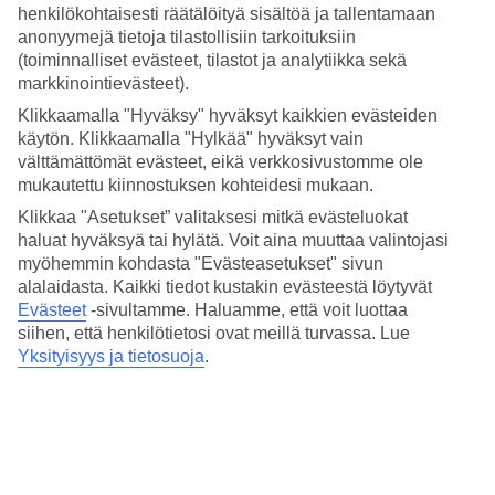
henkilökohtaisesti räätälöityä sisältöä ja tallentamaan
anonyymejä tietoja tilastollisiin tarkoituksiin
Suositut hotellit kohteessa Stellenbosch
(toiminnalliset evästeet, tilastot ja analytiikka sekä
markkinointievästeet).
Muita kohteita
Klikkaamalla "Hyväksy" hyväksyt kaikkien evästeiden
False Bay - Sää ja lämpötila
käytön. Klikkaamalla "Hylkää" hyväksyt vain
Kapkaupunki - Sää ja lämpötila
välttämättömät evästeet, eikä verkkosivustomme ole
Länsi-Kap - Sää ja lämpötila
mukautettu kiinnostuksen kohteidesi mukaan.
Franschhoek – Sää ja lämpötila
Klikkaa "Asetukset” valitaksesi mitkä evästeluokat
Muita matkoja
haluat hyväksyä tai hylätä. Voit aina muuttaa valintojasi
myöhemmin kohdasta "Evästeasetukset" sivun
Äkkilähdöt Stellenbosch
alalaidasta. Kaikki tiedot kustakin evästeestä löytyvät
Hotellit Stellenbosch
Evästeet
-sivultamme.
Haluamme, että voit luottaa
Äkkilähdöt Länsi-Kap
siihen, että henkilötietosi ovat meillä turvassa. Lue
Matkat False Bay
Yksityisyys ja tietosuoja
.
Äkkilähdöt False Bay
Tutustu myös
Matkat Egypti
Matkat Kap Verde
Äkkilähdöt Kreikka