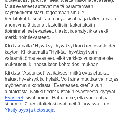
luotettavasti ja turvallisesti (välttämättömät evästeet).
Muut evästeet auttavat meitä parantamaan
Hae
käyttökokemustasi, tarjoamaan sinulle
henkilökohtaisesti räätälöityä sisältöä ja tallentamaan
anonyymejä tietoja tilastollisiin tarkoituksiin
(toiminnalliset evästeet, tilastot ja analytiikka sekä
Olet nyt kohdassa
markkinointievästeet).
Etusivu
Klikkaamalla "Hyväksy" hyväksyt kaikkien evästeiden
Matkat
käytön. Klikkaamalla "Hylkää" hyväksyt vain
Indonesia
välttämättömät evästeet, eikä verkkosivustomme ole
Hotellit
mukautettu kiinnostuksen kohteidesi mukaan.
Klikkaa "Asetukset” valitaksesi mitkä evästeluokat
Hotellit Indonesia
haluat hyväksyä tai hylätä. Voit aina muuttaa valintojasi
myöhemmin kohdasta "Evästeasetukset" sivun
Katso kaikki hotellit kohteessa Indonesia. TUIlta löydät hotellit
alalaidasta. Kaikki tiedot kustakin evästeestä löytyvät
jokaiseen makuun. Hotelli perheelle tai aikuiseen makuun, täyden
Evästeet
-sivultamme.
Haluamme, että voit luottaa
palvelun All Inclusive -hotelli tai tunnelmallinen pikkuhotelli,
siihen, että henkilötietosi ovat meillä turvassa. Lue
lomaluksusta tai edullisempi vaihtoehto? Mitä ikinä haluatkaan,
Yksityisyys ja tietosuoja
.
meiltä löydät juuri sopivan hotellin. Tutustu alapuolella kohteen
Indonesia hotellivaihtoehtoihin ja löydä oma suosikkisi!
Hotellivinkit