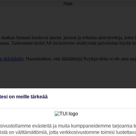
Hae
matkan hintaan kuuluvat ateriat, juomat ja erilaisia aktiviteetteja, joten 
timaan. Tarkemmat tiedot All Inclusiveen sisältyvistä palveluista löydät
n äkkilähdöt
. Huomioithan, että äkkilähtöjä Reykjavikiin ei ole aina tarj
tesi on meille tärkeää
ivustollamme evästeitä ja muita kumppaneidemme tarjoamia to
stä on välttämättömiä, jotta verkkosivustomme toimisi luotettava