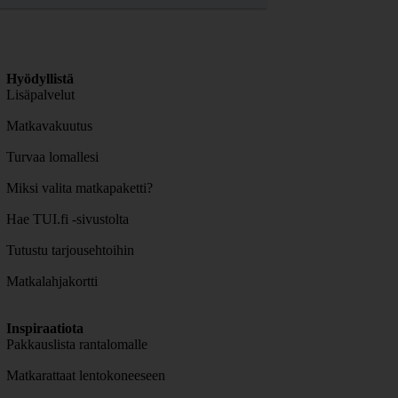
Hyödyllistä
Lisäpalvelut
Matkavakuutus
Turvaa lomallesi
Miksi valita matkapaketti?
Hae TUI.fi -sivustolta
Tutustu tarjousehtoihin
Matkalahjakortti
Inspiraatiota
Pakkauslista rantalomalle
Matkarattaat lentokoneeseen