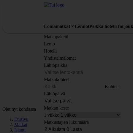
Lomamatkat
Lennot
Pelkkä hotelli
Tarjouk
Matkapaketti
Lento
Hotelli
Yhdistelmälomat
Lähtöpaikka
Matkakohteet
Kohteet
Lähtöpäivä
Matkan kesto
Olet nyt kohdassa
1 viikko
Etusivu
Matkustajien lukumäärä
Matkat
Islanti