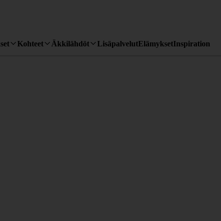
set
Kohteet
Äkkilähdöt
Lisäpalvelut
Elämykset
Inspiration