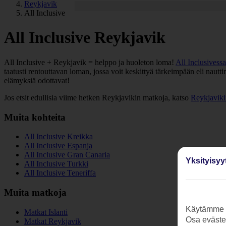
Reykjavik
All Inclusive
All Inclusive Reykjavik
All Inclusive + Reykjavik = helppo ja huoleton loma!
All Inclusivessa
taatusti rentouttavan loman, jossa voit keskittyä tärkeimpään eli naut
elämyksiä odottavat!
Jos etsit edullisia viime hetken Reykjavikin matkoja, katso
Reykjaviki
Muita kohteita
All Inclusive Kreikka
All Inclusive Espanja
All Inclusive Gran Canaria
Yksityisyy
All Inclusive Turkki
All Inclusive Teneriffa
Muita matkoja
Käytämme s
Matkat Islanti
Osa evästei
Matkat Reykjavik