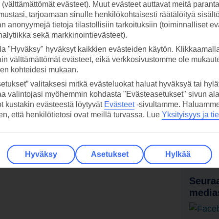
ti (välttämättömät evästeet). Muut evästeet auttavat meitä paran
ustasi, tarjoamaan sinulle henkilökohtaisesti räätälöityä sisält
 anonyymejä tietoja tilastollisiin tarkoituksiin (toiminnalliset ev
analytiikka sekä markkinointievästeet).
la "Hyväksy" hyväksyt kaikkien evästeiden käytön. Klikkaamall
ain välttämättömät evästeet, eikä verkkosivustomme ole mukaute
sen kohteidesi mukaan.
etukset” valitaksesi mitkä evästeluokat haluat hyväksyä tai hylät
aa valintojasi myöhemmin kohdasta "Evästeasetukset" sivun ala
ot kustakin evästeestä löytyvät
Evästeet
-sivultamme.
Haluamme, 
hen, että henkilötietosi ovat meillä turvassa. Lue
Yksityisyys ja ti
 TUI-sovellus nyt!
Vastaa
tietoj
Lataa sovellus kätevästi lukemalla
QR-koodi puhelimesi kameralla.
Ti
Hyväksy
Asetukset
Hylkää
Seuraa
media