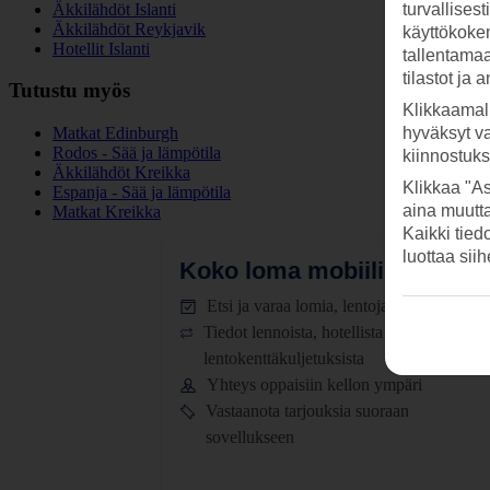
Äkkilähdöt Islanti
turvallises
Äkkilähdöt Reykjavik
käyttökokem
Hotellit Islanti
tallentamaan
tilastot ja 
Tutustu myös
Klikkaamal
Matkat Edinburgh
hyväksyt v
Rodos - Sää ja lämpötila
kiinnostuk
Äkkilähdöt Kreikka
Klikkaa "As
Espanja - Sää ja lämpötila
aina muutt
Matkat Kreikka
Kaikki tied
luottaa sii
Koko loma mobiilissa.
Lataa
Etsi ja varaa lomia, lentoja ja hotelleja
Tiedot lennoista, hotellista ja
lentokenttäkuljetuksista
Yhteys oppaisiin kellon ympäri
Vastaanota tarjouksia suoraan
sovellukseen