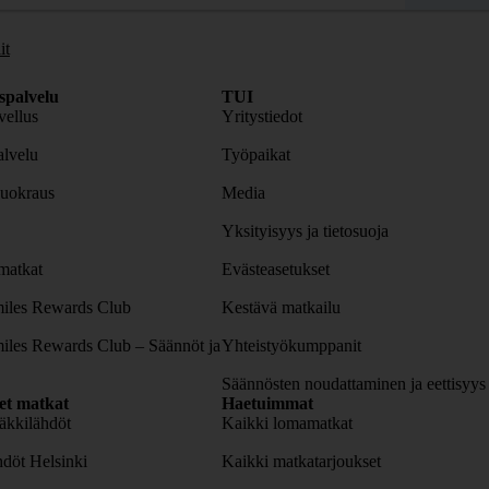
it
spalvelu
TUI
ellus
Yritystiedot
lvelu
Työpaikat
uokraus
Media
Yksityisyys ja tietosuoja
atkat
Evästeasetukset
iles Rewards Club
Kestävä matkailu
iles Rewards Club – Säännöt ja
Yhteistyökumppanit
Säännösten noudattaminen ja eettisyys
set matkat
Haetuimmat
äkkilähdöt
Kaikki lomamatkat
döt Helsinki
Kaikki matkatarjoukset