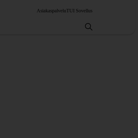
Asiakaspalvelu
TUI Sovellus