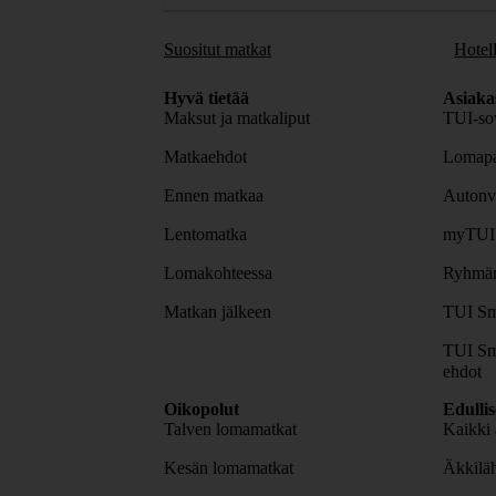
Suositut matkat
Hotell
Hyvä tietää
Asiaka
Maksut ja matkaliput
TUI-sov
Matkaehdot
Lomapa
Ennen matkaa
Autonv
Lentomatka
myTUI
Lomakohteessa
Ryhmäm
Matkan jälkeen
TUI Sm
TUI Sm
ehdot
Oikopolut
Edulli
Talven lomamatkat
Kaikki 
Kesän lomamatkat
Äkkiläh