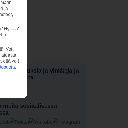
tamaan
öä ja
ästeet,
a "Hylkää"
ttu
ä. Voit
laidasta.
että voit
etosuoja
.
nota tarjouksia ja vinkkejä ja
a uutuuksista.
laa uutiskirje
 meitä sosiaalisessa
ssa