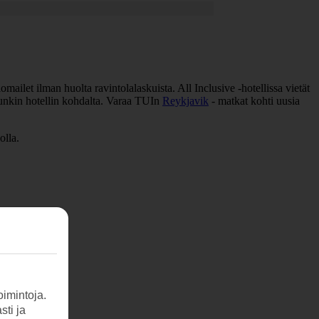
lomailet ilman huolta ravintolalaskuista. All Inclusive -hotellissa vietät
 kunkin hotellin kohdalta. Varaa TUIn
Reykjavik
- matkat kohti uusia
olla.
imintoja.
sti ja