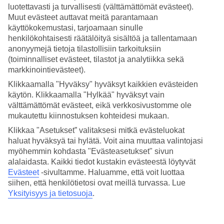
luotettavasti ja turvallisesti (välttämättömät evästeet).
Hae
Muut evästeet auttavat meitä parantamaan
käyttökokemustasi, tarjoamaan sinulle
henkilökohtaisesti räätälöityä sisältöä ja tallentamaan
anonyymejä tietoja tilastollisiin tarkoituksiin
(toiminnalliset evästeet, tilastot ja analytiikka sekä
Olet nyt kohdassa
markkinointievästeet).
Etusivu
Klikkaamalla "Hyväksy" hyväksyt kaikkien evästeiden
Matkat
käytön. Klikkaamalla "Hylkää" hyväksyt vain
Italia
Sardinia
välttämättömät evästeet, eikä verkkosivustomme ole
Olbia
mukautettu kiinnostuksen kohteidesi mukaan.
All Inclusive
Klikkaa "Asetukset” valitaksesi mitkä evästeluokat
haluat hyväksyä tai hylätä. Voit aina muuttaa valintojasi
All Inclusive Olbia
myöhemmin kohdasta "Evästeasetukset" sivun
alalaidasta. Kaikki tiedot kustakin evästeestä löytyvät
Muita kohteita
Evästeet
-sivultamme.
Haluamme, että voit luottaa
siihen, että henkilötietosi ovat meillä turvassa. Lue
All Inclusive Baia Sardinia
Yksityisyys ja tietosuoja
.
All Inclusive Porto Cervo
All Inclusive Alghero
All Inclusive Giardini-Naxos