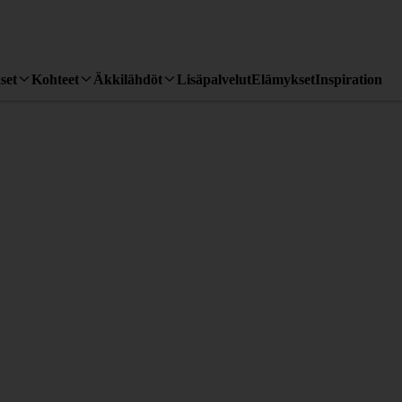
set
Kohteet
Äkkilähdöt
Lisäpalvelut
Elämykset
Inspiration