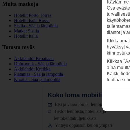
Käytämme s
Muita matkoja
Osa evästei
turvallises
Hotellit Porto Torres
käyttökokem
Hotellit Isola Rossa
Sisilia - Sää ja lämpötila
tallentamaan
Matkat Sisilia
tilastot ja 
Hotellit Italia
Klikkaamal
Tutustu myös
hyväksyt v
kiinnostuk
Äkkilähdöt Kroatiaan
Klikkaa "As
Dubrovnik - Sää ja lämpötila
aina muutt
Äkkilähdöt Kreikka
Kaikki tied
Platanias - Sää ja lämpötila
Kroatia - Sää ja lämpötila
luottaa sii
Koko loma mobiilissa.
Lataa
Etsi ja varaa lomia, lentoja ja hotelleja
Tiedot lennoista, hotellista ja
lentokenttäkuljetuksista
Yhteys oppaisiin kellon ympäri