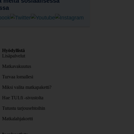
 meitä sosiaalisessa
ssa
Hyödyllistä
Lisäpalvelut
Matkavakuutus
Turvaa lomallesi
Miksi valita matkapaketti?
Hae TUI.fi -sivustolta
Tutustu tarjousehtoihin
Matkalahjakortti