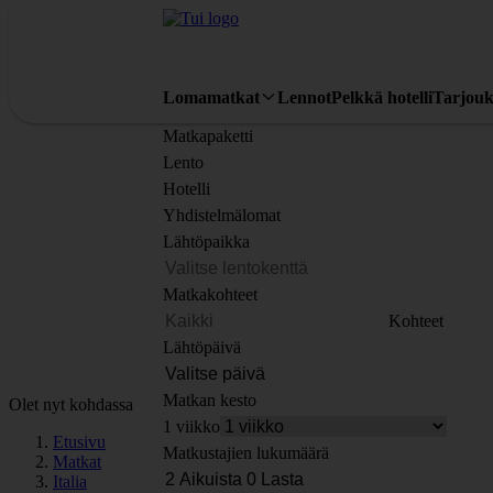
Lomamatkat
Lennot
Pelkkä hotelli
Tarjouk
Matkapaketti
Lento
Hotelli
Yhdistelmälomat
Lähtöpaikka
Matkakohteet
Kohteet
Lähtöpäivä
Matkan kesto
Olet nyt kohdassa
1 viikko
Etusivu
Matkustajien lukumäärä
Matkat
Italia