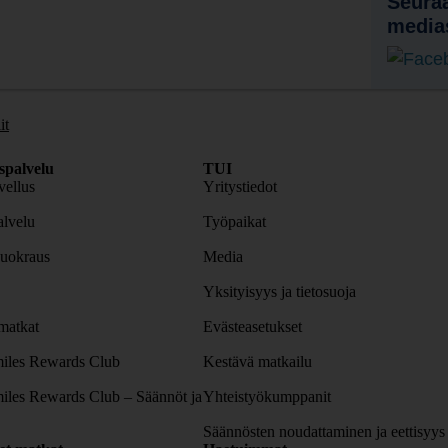
Seuraa
media
it
spalvelu
TUI
ellus
Yritystiedot
lvelu
Työpaikat
uokraus
Media
Yksityisyys ja tietosuoja
atkat
Evästeasetukset
iles Rewards Club
Kestävä matkailu
iles Rewards Club – Säännöt ja
Yhteistyökumppanit
Säännösten noudattaminen ja eettisyys