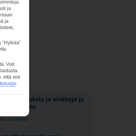
imintoja.
sti ja
tamaan
öä ja
ästeet,
a "Hylkää"
ttu
ä. Voit
laidasta.
että voit
etosuoja
.
nota tarjouksia ja vinkkejä ja
a uutuuksista.
laa uutiskirje