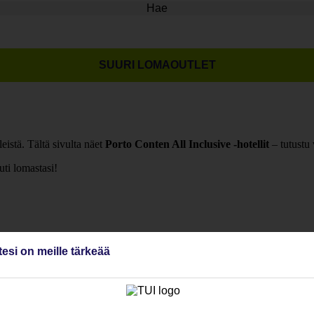
Hae
SUURI LOMAOUTLET
eistä. Tältä sivulta näet
Porto Conten All Inclusive -hotellit
– tutustu
uti lomastasi!
tesi on meille tärkeää