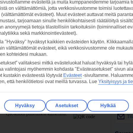
ivustollamme evästeitä ja muita kumppaneidemme tarjoamia to
stä on välttämättömiä, jotta verkkosivustomme toimisi luotettava
ti (välttämättömät evästeet). Muut evästeet auttavat meitä paran
ustasi, tarjoamaan sinulle henkilökohtaisesti räätälöityä sisält
 anonyymejä tietoja tilastollisiin tarkoituksiin (toiminnalliset ev
analytiikka sekä markkinointievästeet).
la "Hyväksy" hyväksyt kaikkien evästeiden käytön. Klikkaamall
ain välttämättömät evästeet, eikä verkkosivustomme ole mukaute
sen kohteidesi mukaan.
etukset” valitaksesi mitkä evästeluokat haluat hyväksyä tai hylät
aa valintojasi myöhemmin kohdasta "Evästeasetukset" sivun ala
ot kustakin evästeestä löytyvät
Evästeet
-sivultamme.
Haluamme, 
hen, että henkilötietosi ovat meillä turvassa. Lue
Yksityisyys ja ti
 TUI-sovellus nyt!
Vastaa
tietoj
Hyväksy
Asetukset
Hylkää
Lataa sovellus kätevästi lukemalla
QR-koodi puhelimesi kameralla.
Ti