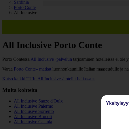
Sardinia
Porto Conte
All Inclusive
All Inclusive Porto Conte
Porto Contessa
All Inclusive -palvelun
tarjoaminen hotelleissa ei ole yl
Varaa
Porto Conte– matkat
luonnonkauniille Italian maaseudulle ja na
Katso kaikki TUIn All Inclusive -hotellit Italiassa »
Muita kohteita
All Inclusive Sauze d'Oulx
Yksityisyy
All Inclusive Palermo
All Inclusive Sorrento
All Inclusive Brucoli
All Inclusive Catania