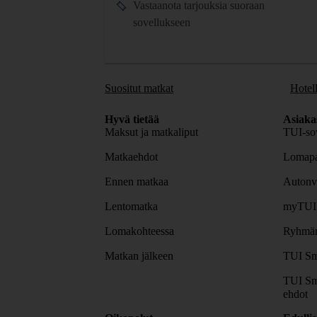
Vastaanota tarjouksia suoraan
sovellukseen
Suositut matkat
Hotell
Hyvä tietää
Asiaka
Maksut ja matkaliput
TUI-sov
Matkaehdot
Lomapa
Ennen matkaa
Autonv
Lentomatka
myTUI
Lomakohteessa
Ryhmäm
Matkan jälkeen
TUI Sm
TUI Sm
ehdot