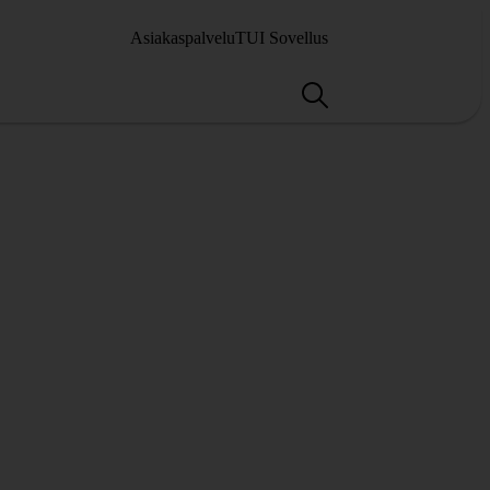
Asiakaspalvelu
TUI Sovellus