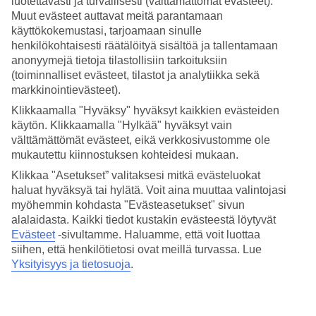
luotettavasti ja turvallisesti (välttämättömät evästeet).
Muut evästeet auttavat meitä parantamaan
​ Paras aika matkustaa Tokioon on maalis–toukokuussa ja syys-
käyttökokemustasi, tarjoamaan sinulle
marraskuussa. Keväällä Tokio puhkeaa kukkaan kirsikankukkien
henkilökohtaisesti räätälöityä sisältöä ja tallentamaan
aikaan, ja sää on miellyttävän lämmin ja kuiva. Tokiossa
anonyymejä tietoja tilastollisiin tarkoituksiin
kirsikankukat ovat usein kauneimmillaan maaliskuun lopulta
(toiminnalliset evästeet, tilastot ja analytiikka sekä
huhtikuun alkuun. Kirsikkapuiden kukinta Tokiossa kestää yleensä
noin viikon. ​ Syksyllä taas Tokiossa voi nauttia kauniista ruskan
markkinointievästeet).
väreistä ja raikkaasta ilmasta. Sekä kevät että syksy ovat suosituinta
Klikkaamalla "Hyväksy" hyväksyt kaikkien evästeiden
matkailuaikaa Tokiossa miellyttävien sääolosuhteiden vuoksi.
käytön. Klikkaamalla "Hylkää" hyväksyt vain
välttämättömät evästeet, eikä verkkosivustomme ole
Millainen on Tokion sää helmikuussa ja
mukautettu kiinnostuksen kohteidesi mukaan.
maaliskuussa?
Klikkaa "Asetukset” valitaksesi mitkä evästeluokat
haluat hyväksyä tai hylätä. Voit aina muuttaa valintojasi
​ Tokion sää on helmi-maaliskuussa vielä viileä. Helmikuussa päivän
myöhemmin kohdasta "Evästeasetukset" sivun
keskilämpötila on Tokiossa yksitoista astetta ja yöllä lämpötila laskee
kahden asteen vaiheille. Maaliskuussa Tokion päivän keskilämpötila
alalaidasta. Kaikki tiedot kustakin evästeestä löytyvät
on kolmetoista astetta ja yön keskilämpötila viisi astetta. Tokion sää
Evästeet
-sivultamme.
Haluamme, että voit luottaa
helmi-maaliskuussa on yleensä kuiva ja aurinkoinen ja poutapäiviä
siihen, että henkilötietosi ovat meillä turvassa. Lue
on keskimäärin 22 kpl/kk. ​
Yksityisyys ja tietosuoja
.
Millainen sää on Tokiossa huhtikuussa ja
toukokuussa?