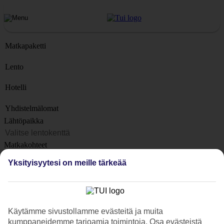
Matkapaketti
Lento
Hotelli
Yhdistelmälomat
Lähtöpaikka
Matkakohteet
Kohteet
Yksityisyytesi on meille tärkeää
Lähtöpäivä
Matkan kesto
1 viikko
Käytämme sivustollamme evästeitä ja muita
Matkustajien lukumäärä
kumppaneidemme tarjoamia toimintoja. Osa evästeistä