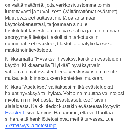
on välttämättömiä, jotta verkkosivustomme toimisi
Hae
luotettavasti ja turvallisesti (välttämättömät evästeet).
Muut evästeet auttavat meitä parantamaan
käyttökokemustasi, tarjoamaan sinulle
henkilökohtaisesti räätälöityä sisältöä ja tallentamaan
Olet nyt kohdassa
anonyymejä tietoja tilastollisiin tarkoituksiin
(toiminnalliset evästeet, tilastot ja analytiikka sekä
Etusivu
markkinointievästeet).
Matkat
Kreikka
Klikkaamalla "Hyväksy" hyväksyt kaikkien evästeiden
Korfu
käytön. Klikkaamalla "Hylkää" hyväksyt vain
Agios Ioannis Peristeron
välttämättömät evästeet, eikä verkkosivustomme ole
Hotellit
mukautettu kiinnostuksen kohteidesi mukaan.
Hotellit Agios Ioannis
Klikkaa "Asetukset” valitaksesi mitkä evästeluokat
haluat hyväksyä tai hylätä. Voit aina muuttaa valintojasi
Peristeron
myöhemmin kohdasta "Evästeasetukset" sivun
alalaidasta. Kaikki tiedot kustakin evästeestä löytyvät
Evästeet
-sivultamme.
Haluamme, että voit luottaa
Katso kaikki
hotellit Agios Ioannis Peristeronissa
. Olemme
siihen, että henkilötietosi ovat meillä turvassa. Lue
valinneet TUIn hotellivalikoimaan parhaimmat hotellit, jotta lomasi
Yksityisyys ja tietosuoja
.
olisi mahdollisimman onnistunut. Matkustat sitten yksin, perheen tai
kaveriporukan kanssa, on valikoimassamme varmasti juuri sinulle