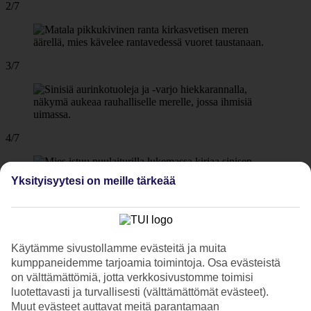
2/7
3/7
4/7
Yksityisyytesi on meille tärkeää
5/7
Käytämme sivustollamme evästeitä ja muita
6/7
kumppaneidemme tarjoamia toimintoja. Osa evästeistä
on välttämättömiä, jotta verkkosivustomme toimisi
luotettavasti ja turvallisesti (välttämättömät evästeet).
Muut evästeet auttavat meitä parantamaan