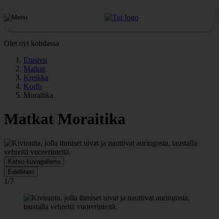
Olet nyt kohdassa
Etusivu
Matkat
Kreikka
Korfu
Moraitika
Matkat Moraitika
Katso kuvagalleria
Edellinen
1/7