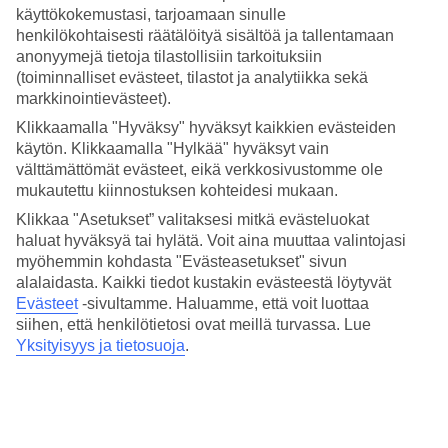
7/7
käyttökokemustasi, tarjoamaan sinulle
henkilökohtaisesti räätälöityä sisältöä ja tallentamaan
anonyymejä tietoja tilastollisiin tarkoituksiin
(toiminnalliset evästeet, tilastot ja analytiikka sekä
Seuraava
markkinointievästeet).
Klikkaamalla "Hyväksy" hyväksyt kaikkien evästeiden
käytön. Klikkaamalla "Hylkää" hyväksyt vain
välttämättömät evästeet, eikä verkkosivustomme ole
mukautettu kiinnostuksen kohteidesi mukaan.
Klikkaa "Asetukset” valitaksesi mitkä evästeluokat
haluat hyväksyä tai hylätä. Voit aina muuttaa valintojasi
myöhemmin kohdasta "Evästeasetukset" sivun
alalaidasta. Kaikki tiedot kustakin evästeestä löytyvät
Evästeet
-sivultamme.
Haluamme, että voit luottaa
siihen, että henkilötietosi ovat meillä turvassa. Lue
Yksityisyys ja tietosuoja
.