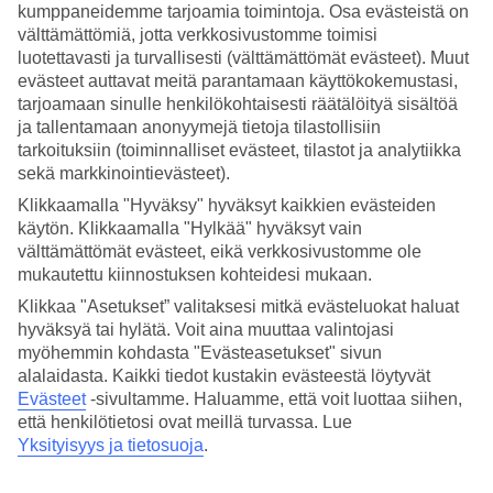
kumppaneidemme tarjoamia toimintoja. Osa evästeistä on
välttämättömiä, jotta verkkosivustomme toimisi
Hae
luotettavasti ja turvallisesti (välttämättömät evästeet). Muut
evästeet auttavat meitä parantamaan käyttökokemustasi,
tarjoamaan sinulle henkilökohtaisesti räätälöityä sisältöä
ja tallentamaan anonyymejä tietoja tilastollisiin
Olet nyt kohdassa
tarkoituksiin (toiminnalliset evästeet, tilastot ja analytiikka
Etusivu
sekä markkinointievästeet).
Matkat
Klikkaamalla "Hyväksy" hyväksyt kaikkien evästeiden
Kreikka
käytön. Klikkaamalla "Hylkää" hyväksyt vain
Kreeta
Fodele
välttämättömät evästeet, eikä verkkosivustomme ole
All Inclusive
mukautettu kiinnostuksen kohteidesi mukaan.
Klikkaa "Asetukset” valitaksesi mitkä evästeluokat haluat
SUURI LOMAOUTLET
hyväksyä tai hylätä. Voit aina muuttaa valintojasi
Tee löytöjä »
myöhemmin kohdasta "Evästeasetukset" sivun
alalaidasta. Kaikki tiedot kustakin evästeestä löytyvät
Evästeet
-sivultamme.
Haluamme, että voit luottaa siihen,
All Inclusive Fodele
että henkilötietosi ovat meillä turvassa. Lue
Yksityisyys ja tietosuoja
.
All Inclusive -loma on täydellinen valinta, jos haluat syödä ja juoda
hotellissa ilman, että sinun tarvitsee miettiä laskuja ja maksamista.