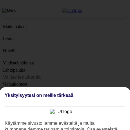
Matkapaketti
Lento
Hotelli
Yhdistelmälomat
Lähtöpaikka
Matkakohteet
Kohteet
Yksityisyytesi on meille tärkeää
Lähtöpäivä
Matkan kesto
1 viikko
Käytämme sivustollamme evästeitä ja muita
Matkustajien lukumäärä
kumppaneidemme tarjoamia toimintoja. Osa evästeistä