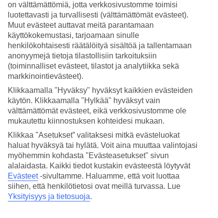
on välttämättömiä, jotta verkkosivustomme toimisi
luotettavasti ja turvallisesti (välttämättömät evästeet).
Hae
Muut evästeet auttavat meitä parantamaan
käyttökokemustasi, tarjoamaan sinulle
henkilökohtaisesti räätälöityä sisältöä ja tallentamaan
anonyymejä tietoja tilastollisiin tarkoituksiin
Olet nyt kohdassa
(toiminnalliset evästeet, tilastot ja analytiikka sekä
Etusivu
markkinointievästeet).
Matkat
Klikkaamalla "Hyväksy" hyväksyt kaikkien evästeiden
Kreikka
käytön. Klikkaamalla "Hylkää" hyväksyt vain
Kreeta
Panormos
välttämättömät evästeet, eikä verkkosivustomme ole
Hotellit
mukautettu kiinnostuksen kohteidesi mukaan.
Klikkaa "Asetukset” valitaksesi mitkä evästeluokat
Hotellit Panormos
haluat hyväksyä tai hylätä. Voit aina muuttaa valintojasi
myöhemmin kohdasta "Evästeasetukset" sivun
alalaidasta. Kaikki tiedot kustakin evästeestä löytyvät
Katso kaikki hotellit kohteessa Panormos. TUIlta löydät hotellit
jokaiseen makuun. Hotelli perheelle tai aikuiseen makuun, täyden
Evästeet
-sivultamme.
Haluamme, että voit luottaa
palvelun All Inclusive -hotelli tai tunnelmallinen pikkuhotelli,
siihen, että henkilötietosi ovat meillä turvassa. Lue
lomaluksusta tai edullisempi vaihtoehto? Mitä ikinä haluatkaan,
Yksityisyys ja tietosuoja
.
meiltä löydät juuri sopivan hotellin. Tutustu alapuolella kohteen
Panormos hotellivaihtoehtoihin ja löydä oma suosikkisi!