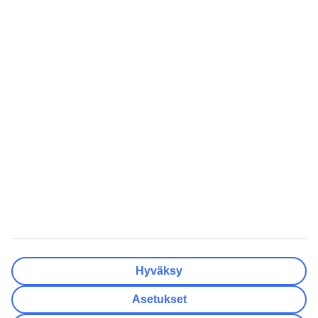
Tyhjennä
Valmis
Matkakohteet
Tyhjennä
Valmis
Lähtöpäivä
Ma
Ti
Ke
To
Pe
La
Su
Onko lähtöpäivässäsi joustoa?
Vain valittu lähtöpäivä
+/- 3 päivää
+/- 7 päivää
+/- 14 päivää
Tyhjennä
Valmis
Matkustajien lukumäärä
Huoneiden lukumäärä
Valitse sopivin
Hyväksy
Aikuista
2
Asetukset
Lasta (0–17)