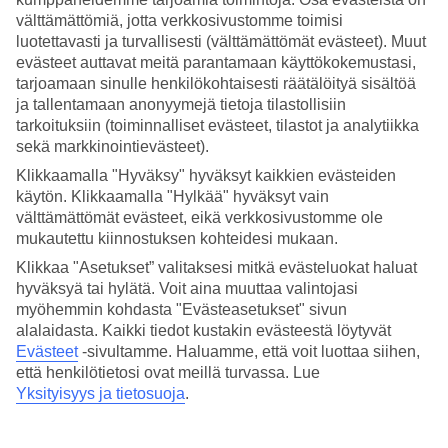
välttämättömiä, jotta verkkosivustomme toimisi
Hae
luotettavasti ja turvallisesti (välttämättömät evästeet). Muut
evästeet auttavat meitä parantamaan käyttökokemustasi,
tarjoamaan sinulle henkilökohtaisesti räätälöityä sisältöä
ja tallentamaan anonyymejä tietoja tilastollisiin
Olet nyt kohdassa
tarkoituksiin (toiminnalliset evästeet, tilastot ja analytiikka
sekä markkinointievästeet).
Etusivu
Matkat
Klikkaamalla "Hyväksy" hyväksyt kaikkien evästeiden
Kreikka
käytön. Klikkaamalla "Hylkää" hyväksyt vain
Kreeta
välttämättömät evästeet, eikä verkkosivustomme ole
Platanias
mukautettu kiinnostuksen kohteidesi mukaan.
All Inclusive
Klikkaa "Asetukset” valitaksesi mitkä evästeluokat haluat
hyväksyä tai hylätä. Voit aina muuttaa valintojasi
SUURI LOMAOUTLET
myöhemmin kohdasta "Evästeasetukset" sivun
Tee löytöjä »
alalaidasta. Kaikki tiedot kustakin evästeestä löytyvät
Evästeet
-sivultamme.
Haluamme, että voit luottaa siihen,
All Inclusive Platanias
että henkilötietosi ovat meillä turvassa. Lue
Yksityisyys ja tietosuoja
.
Olemme listanneet alle kaikki All Inclusive -hotellimme
Plataniaksen
rantalomakohteessa
Kreetalla
. All Inclusive sisältää