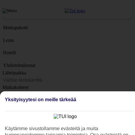
Matkapaketti
Lento
Hotelli
Yhdistelmälomat
Lähtöpaikka
Matkakohteet
Kohteet
Yksityisyytesi on meille tärkeää
Lähtöpäivä
Matkan kesto
1 viikko
Käytämme sivustollamme evästeitä ja muita
Matkustajien lukumäärä
kumppaneidemme tarjoamia toimintoja. Osa evästeistä on