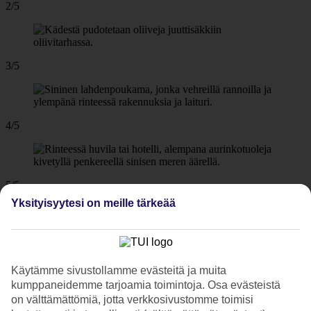
2/5
3/5
4/5
5/5
Yksityisyytesi on meille tärkeää
Seuraava
Käytämme sivustollamme evästeitä ja muita
kumppaneidemme tarjoamia toimintoja. Osa evästeistä
on välttämättömiä, jotta verkkosivustomme toimisi