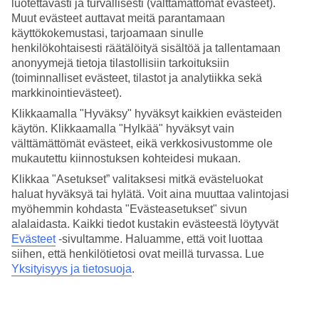
luotettavasti ja turvallisesti (välttämättömät evästeet).
Muut evästeet auttavat meitä parantamaan
käyttökokemustasi, tarjoamaan sinulle
henkilökohtaisesti räätälöityä sisältöä ja tallentamaan
anonyymejä tietoja tilastollisiin tarkoituksiin
(toiminnalliset evästeet, tilastot ja analytiikka sekä
markkinointievästeet).
Klikkaamalla "Hyväksy" hyväksyt kaikkien evästeiden
käytön. Klikkaamalla "Hylkää" hyväksyt vain
välttämättömät evästeet, eikä verkkosivustomme ole
mukautettu kiinnostuksen kohteidesi mukaan.
Klikkaa "Asetukset” valitaksesi mitkä evästeluokat
haluat hyväksyä tai hylätä. Voit aina muuttaa valintojasi
Ui Kervelin rannalla
myöhemmin kohdasta "Evästeasetukset" sivun
Syö kreikkalaista ruokaa paikallisissa tavernoissa
alalaidasta. Kaikki tiedot kustakin evästeestä löytyvät
Vuokraa auto ja tutustu Samokseen
Evästeet
-sivultamme.
Haluamme, että voit luottaa
siihen, että henkilötietosi ovat meillä turvassa. Lue
Lue lisää matkakohteesta
Yksityisyys ja tietosuoja
.
Suositut hotellit kohteessa Kerveli
Kaikki hotellit kohteessa Kerveli