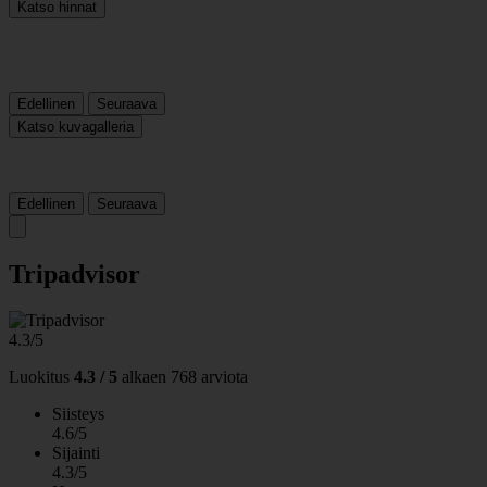
Katso hinnat
Edellinen
Seuraava
Katso kuvagalleria
Edellinen
Seuraava
Tripadvisor
4.3/5
Luokitus
4.3 / 5
alkaen
768 arviota
Siisteys
4.6/5
Sijainti
4.3/5