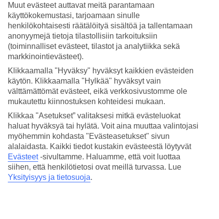
pesualtaita on huoneissa kaksi. Joillain parvekkeilla on kalusteiden
Muut evästeet auttavat meitä parantamaan
lisäksi suuria ja mukavia fatboy-tyynyjä.
käyttökokemustasi, tarjoamaan sinulle
henkilökohtaisesti räätälöityä sisältöä ja tallentamaan
Tsilivi Waterpark
anonyymejä tietoja tilastollisiin tarkoituksiin
(toiminnalliset evästeet, tilastot ja analytiikka sekä
Vesipuisto on hotellin yhteydessä, joten voit kulkea puistoon
markkinointievästeet).
pelkässä uimapuvussa. Vesipuiston sisäänpääsy, juomat puiston
baareissa ja aurinkotuolit relax-alueella kuuluvat kaikki All
Klikkaamalla "Hyväksy" hyväksyt kaikkien evästeiden
Inclusiveen. Myös ruoka ja välipalat sisältyvät Aqua Bayn
käytön. Klikkaamalla "Hylkää" hyväksyt vain
asiakkaille matkan hintaan. Kaikkien ihanan pelottavien
välttämättömät evästeet, eikä verkkosivustomme ole
vesiliukumäkien ohella puistossa on aaltoallas ja Lazy River, jossa
mukautettu kiinnostuksen kohteidesi mukaan.
voit antautua rauhallisen virran vietäväksi.
Klikkaa "Asetukset” valitaksesi mitkä evästeluokat
Useita altaita hotellialueella
haluat hyväksyä tai hylätä. Voit aina muuttaa valintojasi
myöhemmin kohdasta "Evästeasetukset" sivun
Mikäli jäät hotellille, on sielläkin useita pienempiä altaita joista
alalaidasta. Kaikki tiedot kustakin evästeestä löytyvät
valita. Alemmalla altaalla voit hakea juomia Walnut Tree -baarista,
Evästeet
-sivultamme.
Haluamme, että voit luottaa
joka sijaitsee samannimisen puun siimeksessä.
siihen, että henkilötietosi ovat meillä turvassa. Lue
Rannalle ja
Tsilivin
kaupoille on matkaan vain n. 500 m.
Yksityisyys ja tietosuoja
.
Huoneita : 114
Lyhyesti hotellista