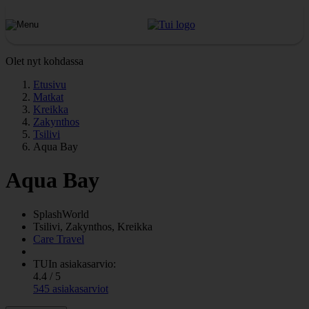
Olet nyt kohdassa
Etusivu
Matkat
Kreikka
Zakynthos
Tsilivi
Aqua Bay
Aqua Bay
SplashWorld
Tsilivi, Zakynthos, Kreikka
Care Travel
TUIn asiakasarvio:
4.4 / 5
545 asiakasarviot