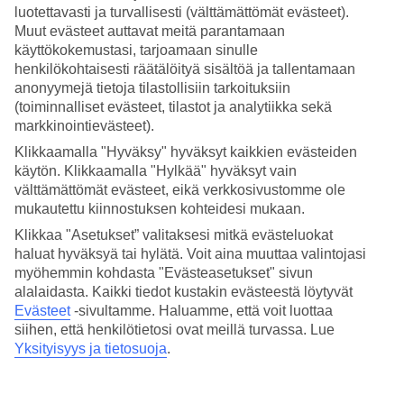
luotettavasti ja turvallisesti (välttämättömät evästeet).
Hae
Muut evästeet auttavat meitä parantamaan
käyttökokemustasi, tarjoamaan sinulle
henkilökohtaisesti räätälöityä sisältöä ja tallentamaan
anonyymejä tietoja tilastollisiin tarkoituksiin
(toiminnalliset evästeet, tilastot ja analytiikka sekä
Olet nyt kohdassa
markkinointievästeet).
Etusivu
Klikkaamalla "Hyväksy" hyväksyt kaikkien evästeiden
Matkat
käytön. Klikkaamalla "Hylkää" hyväksyt vain
Kroatia
Istria
välttämättömät evästeet, eikä verkkosivustomme ole
Umag
mukautettu kiinnostuksen kohteidesi mukaan.
All Inclusive
Klikkaa "Asetukset” valitaksesi mitkä evästeluokat
haluat hyväksyä tai hylätä. Voit aina muuttaa valintojasi
All Inclusive Umag
myöhemmin kohdasta "Evästeasetukset" sivun
alalaidasta. Kaikki tiedot kustakin evästeestä löytyvät
Muita kohteita
Evästeet
-sivultamme.
Haluamme, että voit luottaa
siihen, että henkilötietosi ovat meillä turvassa. Lue
All Inclusive Rabac
Yksityisyys ja tietosuoja
.
All Inclusive Zadar
All Inclusive Dubrovnik
All Inclusive Tucepi