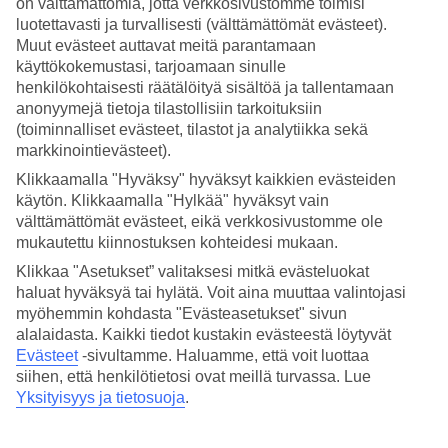
on välttämättömiä, jotta verkkosivustomme toimisi
luotettavasti ja turvallisesti (välttämättömät evästeet).
Hae
Muut evästeet auttavat meitä parantamaan
käyttökokemustasi, tarjoamaan sinulle
henkilökohtaisesti räätälöityä sisältöä ja tallentamaan
anonyymejä tietoja tilastollisiin tarkoituksiin
Olet nyt kohdassa
(toiminnalliset evästeet, tilastot ja analytiikka sekä
markkinointievästeet).
Etusivu
Matkat
Klikkaamalla "Hyväksy" hyväksyt kaikkien evästeiden
Kroatia
käytön. Klikkaamalla "Hylkää" hyväksyt vain
Makarskan Riviera
välttämättömät evästeet, eikä verkkosivustomme ole
Omis
mukautettu kiinnostuksen kohteidesi mukaan.
All Inclusive
Klikkaa "Asetukset” valitaksesi mitkä evästeluokat
All Inclusive Omis
haluat hyväksyä tai hylätä. Voit aina muuttaa valintojasi
myöhemmin kohdasta "Evästeasetukset" sivun
alalaidasta. Kaikki tiedot kustakin evästeestä löytyvät
Tältä sivulta näet
Omisin All Inclusive -hotellit
– tutustu
All
Evästeet
-sivultamme.
Haluamme, että voit luottaa
Inclusive -palveluun
, Omisin valikoimaan ja löydä omasi.
siihen, että henkilötietosi ovat meillä turvassa. Lue
Varaa
Omis – matkat
pieneen ja viehättävään rannikkokaupunkiin
Yksityisyys ja tietosuoja
.
Kroatian Makarskan Rivieralle!
Katso myös
kaikki Kroatian All Inclusive -hotellit »