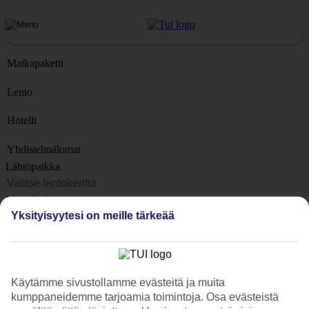
Matkapaketti
Lento
Hotelli
Yhdistelmälomat
Lähtöpaikka
Matkakohteet
Yksityisyytesi on meille tärkeää
Kohteet
Lähtöpäivä
Matkan kesto
Käytämme sivustollamme evästeitä ja muita
1 viikko
kumppaneidemme tarjoamia toimintoja. Osa evästeistä
Matkustajien lukumäärä