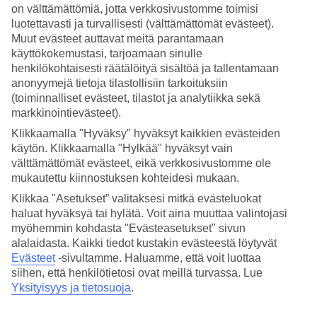
on välttämättömiä, jotta verkkosivustomme toimisi
luotettavasti ja turvallisesti (välttämättömät evästeet).
Hae
Muut evästeet auttavat meitä parantamaan
käyttökokemustasi, tarjoamaan sinulle
henkilökohtaisesti räätälöityä sisältöä ja tallentamaan
anonyymejä tietoja tilastollisiin tarkoituksiin
Olet nyt kohdassa
(toiminnalliset evästeet, tilastot ja analytiikka sekä
Etusivu
markkinointievästeet).
Matkat
Klikkaamalla "Hyväksy" hyväksyt kaikkien evästeiden
Kroatia
Zadarin rannikko
käytön. Klikkaamalla "Hylkää" hyväksyt vain
Hotellit
välttämättömät evästeet, eikä verkkosivustomme ole
mukautettu kiinnostuksen kohteidesi mukaan.
Hotellit Zadarin rannikko
Klikkaa "Asetukset” valitaksesi mitkä evästeluokat
haluat hyväksyä tai hylätä. Voit aina muuttaa valintojasi
myöhemmin kohdasta "Evästeasetukset" sivun
Katso kaikki hotellit Zadarin rannikolla. Olemme valikoineet
alalaidasta. Kaikki tiedot kustakin evästeestä löytyvät
Zadarin rannikon parhaat hotellit, jotta voimme olla varmoja, että
Evästeet
-sivultamme.
Haluamme, että voit luottaa
lomastasi tulee mahdollisimman onnistunut. Matkustat sitten yksin,
siihen, että henkilötietosi ovat meillä turvassa. Lue
perheen kanssa tai kaveriporukalla, TUIlta löydät juuri sinun
Yksityisyys ja tietosuoja
.
tarpeitasi vastaavan hotellin. Varaa
Zadarin rannikko
– matkat
historiallisiin kaupunkeihin, ihastuttavaan luontoon ja upeille