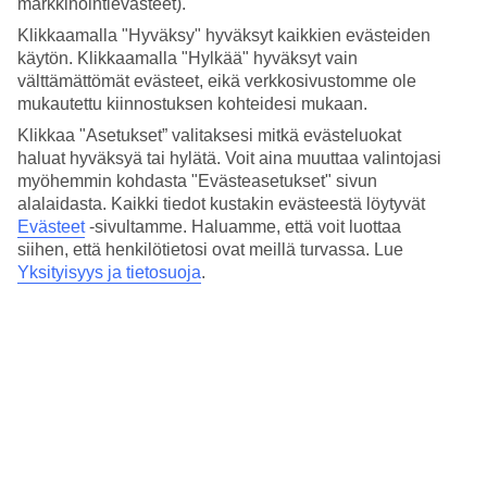
markkinointievästeet).
Klikkaamalla "Hyväksy" hyväksyt kaikkien evästeiden
käytön. Klikkaamalla "Hylkää" hyväksyt vain
välttämättömät evästeet, eikä verkkosivustomme ole
mukautettu kiinnostuksen kohteidesi mukaan.
Suositut hotellit kohteessa Meemu Atoll
Klikkaa "Asetukset” valitaksesi mitkä evästeluokat
haluat hyväksyä tai hylätä. Voit aina muuttaa valintojasi
Kaikki hotellit kohteessa Meemu Atoll
myöhemmin kohdasta "Evästeasetukset" sivun
alalaidasta. Kaikki tiedot kustakin evästeestä löytyvät
Evästeet
-sivultamme.
Haluamme, että voit luottaa
siihen, että henkilötietosi ovat meillä turvassa. Lue
Meemu Atolli koostuu 33 saaresta ja se sijaitsee
lentokenttäsaaren ja Malediivien pääkaupunki Male'n
Yksityisyys ja tietosuoja
.
eteläpuolella. Sukelluspaikat kuuluvat täällä Malediivien
salaisimpiin, joten voit odottaa upeita sukelluksia ja
snorklauksia asumattomilla atolleilla ja riutoilla.
Hotellimme on nimeltään Cinnamon Hakuraa Huraa Maldives, mikä
tarkoittaa "riuttaa veden päällä" ja se sijaitsee upealla paikalla
koskemattoman laguunin äärellä. Laguuni on niin iso, että
tutkiaksesi Meemu atollin vedenalaista elämää, tarvitset veneen.
Joka aamu ja iltapäivä pääset hotellin omalla veneellä kierrokselle
laguuniin ja snorklaamaan. Hyvällä onnella näet valashain tai
paholaisrauskun, joita on alueella suurimman osan vuotta.