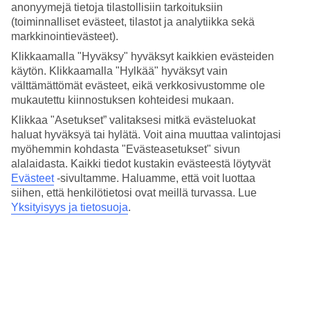
8/8
anonyymejä tietoja tilastollisiin tarkoituksiin
(toiminnalliset evästeet, tilastot ja analytiikka sekä
markkinointievästeet).
Klikkaamalla "Hyväksy" hyväksyt kaikkien evästeiden
Seuraava
käytön. Klikkaamalla "Hylkää" hyväksyt vain
välttämättömät evästeet, eikä verkkosivustomme ole
mukautettu kiinnostuksen kohteidesi mukaan.
Klikkaa "Asetukset” valitaksesi mitkä evästeluokat
haluat hyväksyä tai hylätä. Voit aina muuttaa valintojasi
myöhemmin kohdasta "Evästeasetukset" sivun
alalaidasta. Kaikki tiedot kustakin evästeestä löytyvät
Evästeet
-sivultamme.
Haluamme, että voit luottaa
siihen, että henkilötietosi ovat meillä turvassa. Lue
Yksityisyys ja tietosuoja
.