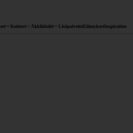
set
Kohteet
Äkkilähdöt
Lisäpalvelut
Elämykset
Inspiration