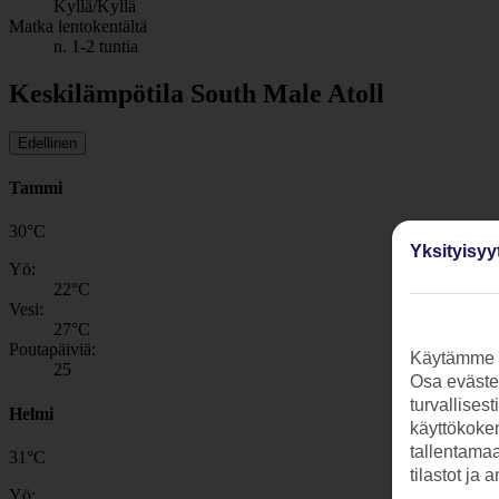
Kyllä/Kyllä
Matka lentokentältä
n. 1-2 tuntia
Keskilämpötila South Male Atoll
Edellinen
Tammi
30
°
C
Yksityisyy
Yö:
22
°C
Vesi:
27
°C
Poutapäiviä:
Käytämme s
25
Osa evästei
turvallises
Helmi
käyttökokem
tallentamaan
31
°
C
tilastot ja 
Yö: