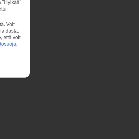
a "Hylkää"
ttu
ä. Voit
laidasta.
että voit
etosuoja
.