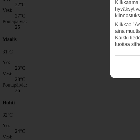
Klikkaamal
22
°C
hyväksyt v
Vesi:
kiinnostuk
27
°C
Poutapäiviä:
Klikkaa "As
25
aina muutt
Kaikki tied
Maalis
luottaa sii
31
°
C
Yö:
23
°C
Vesi:
28
°C
Poutapäiviä:
26
Huhti
32
°
C
Yö:
24
°C
Vesi: