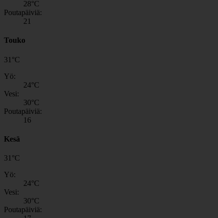
28
°C
Poutapäiviä:
21
Touko
31
°
C
Yö:
24
°C
Vesi:
30
°C
Poutapäiviä:
16
Kesä
31
°
C
Yö:
24
°C
Vesi:
30
°C
Poutapäiviä: