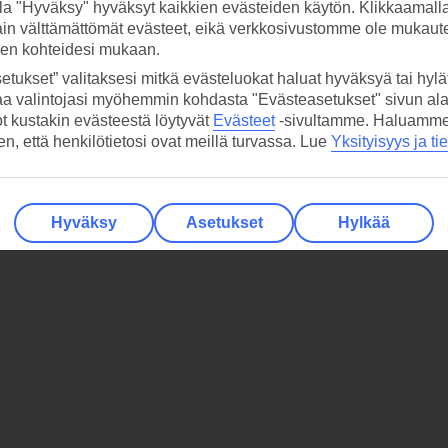
la "Hyväksy" hyväksyt kaikkien evästeiden käytön. Klikkaamall
ain välttämättömät evästeet, eikä verkkosivustomme ole mukaute
sen kohteidesi mukaan.
etukset” valitaksesi mitkä evästeluokat haluat hyväksyä tai hylät
aa valintojasi myöhemmin kohdasta "Evästeasetukset" sivun ala
ot kustakin evästeestä löytyvät
Evästeet
-sivultamme.
Haluamme, 
hen, että henkilötietosi ovat meillä turvassa. Lue
Yksityisyys ja ti
Hyväksy
Asetukset
Hylkää