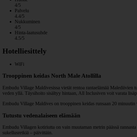
4/5
Palvelu
4.4/5
Nukkuminen
4/5
Hinta-laatusuhde
4.5/5
Hotelliesittely
WiFi
Trooppinen keidas North Male Atollilla
Embudu Village Maldivesissa vietät rentoa rantaelämää Malediivien tur
veden yllä. Täysihoito sisältyy hintaan, All Inclusiven voit varata lisä
Embudu Village Maldives on trooppinen keidas runsaan 20 minuutin 
Tutustu vedenalaiseen elämään
Embudu Villagen kotiriutta on vain muutaman metrin päässä rannasta j
sukellusretkiä – päivittäin.