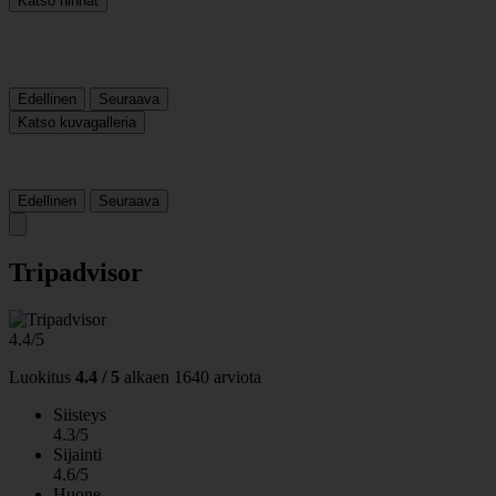
Katso hinnat
Edellinen
Seuraava
Katso kuvagalleria
Edellinen
Seuraava
Tripadvisor
4.4/5
Luokitus
4.4 / 5
alkaen
1640 arviota
Siisteys
4.3/5
Sijainti
4.6/5
Huone