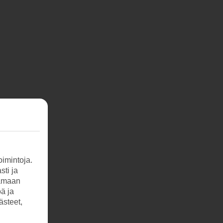
imintoja.
sti ja
tamaan
öä ja
ästeet,