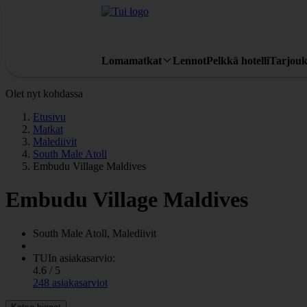
Lomamatkat
Lennot
Pelkkä hotelli
Tarjouk
Olet nyt kohdassa
Etusivu
Matkat
Malediivit
South Male Atoll
Embudu Village Maldives
Embudu Village Maldives
South Male Atoll, Malediivit
TUIn asiakasarvio:
4.6 / 5
248 asiakasarviot