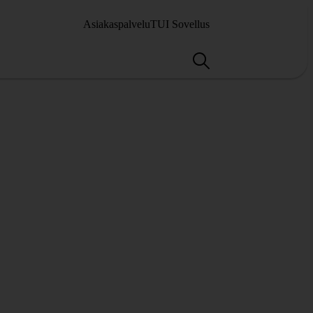
Asiakaspalvelu
TUI Sovellus