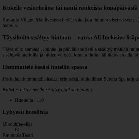
Kokeile vesiurheilua tai nauti raukeista lomapäivästä
Embudu Village Maldivesissa heräät viidakon lintujen viserrykseen, ja 
merellä.
Täysihoito sisältyy hintaan – varaa All Inclusive lisä
Täysihoito aamiais-, lounas- ja päivällisbuffetilla sisältyy matkan hint
sisältyvät aterioilla ja niiden välissä. Joinain iltoina tähtitaivaan alla 
Hemmottele itseäsi hotellin spassa
Jos haluat hemmotella itseäsi erityisesti, rauhallinen Serena Spa tarjoa
Kuljetus pikaveneellä sisältyy matkan hintaan.
Huoneita : 118
Lyhyesti hotellista
Ulkouima-allas
Ei
Ravintola/Baari