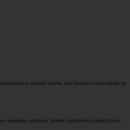
an pienellä ja vehreällä saarella. Asut huoneessa rannan äärellä, tai
seen maailmaan snorklaten. Hotellin sukelluskeskus järjestää myös