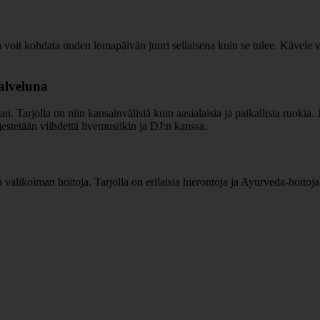
voit kohdata uuden lomapäivän juuri sellaisena kuin se tulee. Kävele ve
palveluna
aan. Tarjolla on niin kansainvälisiä kuin aasialaisia ja paikallisia ruokia
järjestetään viihdettä livemusiikin ja DJ:n kanssa.
a valikoiman hoitoja. Tarjolla on erilaisia hierontoja ja Ayurveda-hoitoja