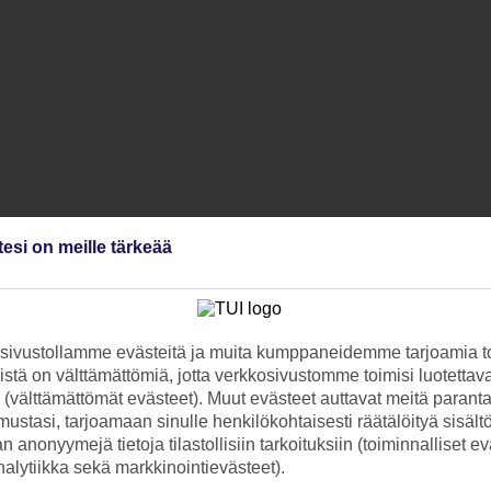
tesi on meille tärkeää
ivustollamme evästeitä ja muita kumppaneidemme tarjoamia to
stä on välttämättömiä, jotta verkkosivustomme toimisi luotettava
ti (välttämättömät evästeet). Muut evästeet auttavat meitä paran
ustasi, tarjoamaan sinulle henkilökohtaisesti räätälöityä sisält
 anonyymejä tietoja tilastollisiin tarkoituksiin (toiminnalliset ev
analytiikka sekä markkinointievästeet).