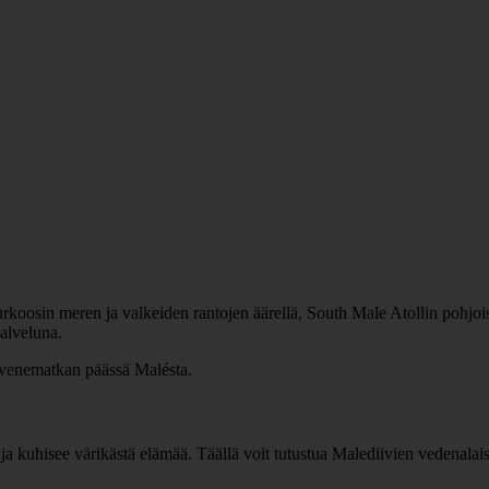
koosin meren ja valkeiden rantojen äärellä, South Male Atollin pohjoisos
palveluna.
venematkan päässä Malésta.
a kuhisee värikästä elämää. Täällä voit tutustua Malediivien vedenalai