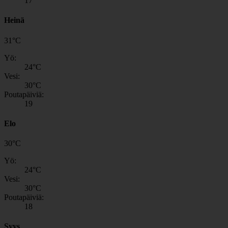
17
Heinä
31
°
C
Yö:
24
°C
Vesi:
30
°C
Poutapäiviä:
19
Elo
30
°
C
Yö:
24
°C
Vesi:
30
°C
Poutapäiviä:
18
Syys