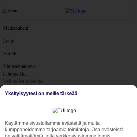
Matkapaketti
Lento
Hotelli
Yhdistelmälomat
Lähtöpaikka
Matkakohteet
Yksityisyytesi on meille tärkeää
Kohteet
Lähtöpäivä
Matkan kesto
Käytämme sivustollamme evästeitä ja muita
1 viikko
kumppaneidemme tarjoamia toimintoja. Osa evästeistä
Matkustajien lukumäärä
on välttämättömiä, jotta verkkosivustomme toimisi