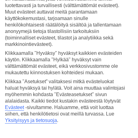
luotettavasti ja turvallisesti (välttämättömät evästeet).
Hae
Muut evästeet auttavat meitä parantamaan
käyttökokemustasi, tarjoamaan sinulle
henkilökohtaisesti räätälöityä sisältöä ja tallentamaan
anonyymejä tietoja tilastollisiin tarkoituksiin
Olet nyt kohdassa
(toiminnalliset evästeet, tilastot ja analytiikka sekä
markkinointievästeet).
Etusivu
Klikkaamalla "Hyväksy" hyväksyt kaikkien evästeiden
Matkat
Malta
käytön. Klikkaamalla "Hylkää" hyväksyt vain
St Paul's Bay
välttämättömät evästeet, eikä verkkosivustomme ole
All Inclusive
mukautettu kiinnostuksen kohteidesi mukaan.
Klikkaa "Asetukset” valitaksesi mitkä evästeluokat
All Inclusive St Paul's Bay
haluat hyväksyä tai hylätä. Voit aina muuttaa valintojasi
myöhemmin kohdasta "Evästeasetukset" sivun
Hotellivinkit
alalaidasta. Kaikki tiedot kustakin evästeestä löytyvät
Evästeet
-sivultamme.
Haluamme, että voit luottaa
siihen, että henkilötietosi ovat meillä turvassa. Lue
Lento ja hotelli
Pelkkä hotelli
Yksityisyys ja tietosuoja
.
Muita kohteita