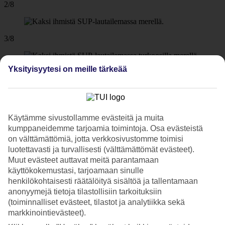
2/8
3/8
Yksityisyytesi on meille tärkeää
4/8
5/8
Käytämme sivustollamme evästeitä ja muita
kumppaneidemme tarjoamia toimintoja. Osa evästeistä
on välttämättömiä, jotta verkkosivustomme toimisi
luotettavasti ja turvallisesti (välttämättömät evästeet).
6/8
Muut evästeet auttavat meitä parantamaan
käyttökokemustasi, tarjoamaan sinulle
henkilökohtaisesti räätälöityä sisältöä ja tallentamaan
7/8
anonyymejä tietoja tilastollisiin tarkoituksiin
(toiminnalliset evästeet, tilastot ja analytiikka sekä
markkinointievästeet).