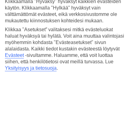
8/8
Klikkaamalla "Hyväksy" hyväksyt kaikkien evästeiden
käytön. Klikkaamalla "Hylkää" hyväksyt vain
välttämättömät evästeet, eikä verkkosivustomme ole
mukautettu kiinnostuksen kohteidesi mukaan.
Seuraava
Klikkaa "Asetukset” valitaksesi mitkä evästeluokat
haluat hyväksyä tai hylätä. Voit aina muuttaa valintojasi
myöhemmin kohdasta "Evästeasetukset" sivun
alalaidasta. Kaikki tiedot kustakin evästeestä löytyvät
Evästeet
-sivultamme.
Haluamme, että voit luottaa
siihen, että henkilötietosi ovat meillä turvassa. Lue
Yksityisyys ja tietosuoja
.
Pieni, luonnonkaunis trooppinen saari