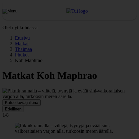
Olet nyt kohdassa
Etusivu
Matkat
Thaimaa
Phuket
Koh Maphrao
Matkat Koh Maphrao
Katso kuvagalleria
Edellinen
1/8