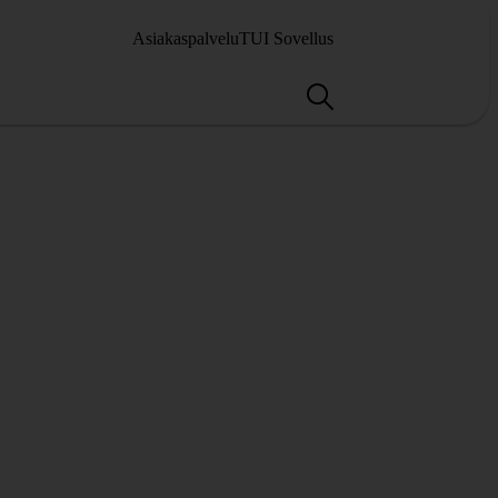
Asiakaspalvelu
TUI Sovellus