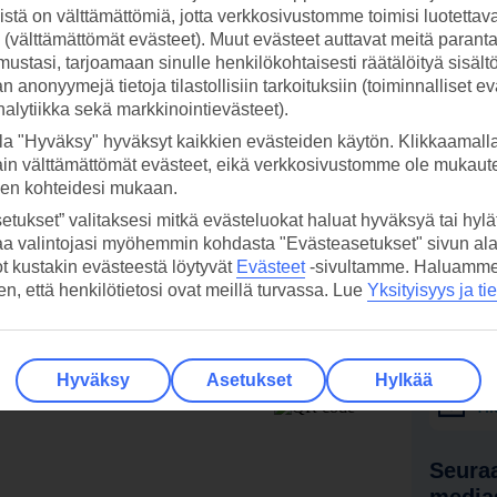
stä on välttämättömiä, jotta verkkosivustomme toimisi luotettava
ti (välttämättömät evästeet). Muut evästeet auttavat meitä paran
ustasi, tarjoamaan sinulle henkilökohtaisesti räätälöityä sisält
 anonyymejä tietoja tilastollisiin tarkoituksiin (toiminnalliset ev
analytiikka sekä markkinointievästeet).
la "Hyväksy" hyväksyt kaikkien evästeiden käytön. Klikkaamall
ain välttämättömät evästeet, eikä verkkosivustomme ole mukaute
sen kohteidesi mukaan.
etukset” valitaksesi mitkä evästeluokat haluat hyväksyä tai hylät
aa valintojasi myöhemmin kohdasta "Evästeasetukset" sivun ala
ot kustakin evästeestä löytyvät
Evästeet
-sivultamme.
Haluamme, 
hen, että henkilötietosi ovat meillä turvassa. Lue
Yksityisyys ja ti
 TUI-sovellus nyt!
Vastaa
tietoj
Lataa sovellus kätevästi lukemalla
Hyväksy
Asetukset
Hylkää
QR-koodi puhelimesi kameralla.
Ti
Seuraa