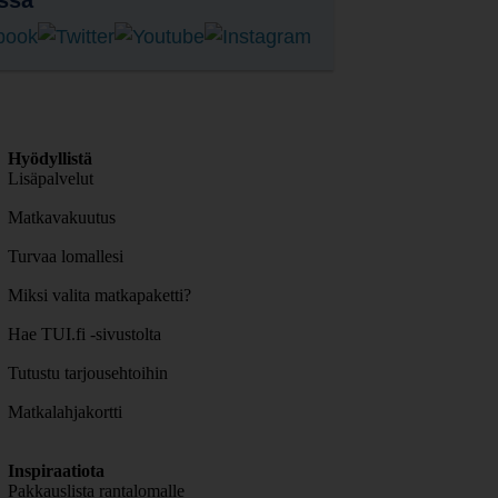
ssa
Hyödyllistä
Lisäpalvelut
Matkavakuutus
Turvaa lomallesi
Miksi valita matkapaketti?
Hae TUI.fi -sivustolta
Tutustu tarjousehtoihin
Matkalahjakortti
Inspiraatiota
Pakkauslista rantalomalle