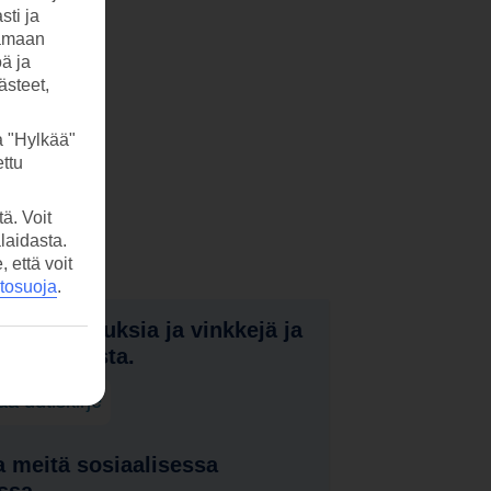
sti ja
tamaan
öä ja
ästeet,
a "Hylkää"
ttu
ä. Voit
laidasta.
että voit
etosuoja
.
nota tarjouksia ja vinkkejä ja
a uutuuksista.
laa uutiskirje
 meitä sosiaalisessa