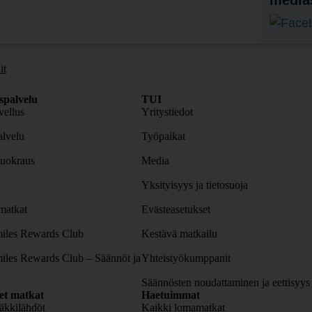
media
it
spalvelu
TUI
ellus
Yritystiedot
lvelu
Työpaikat
uokraus
Media
Yksityisyys ja tietosuoja
atkat
Evästeasetukset
iles Rewards Club
Kestävä matkailu
iles Rewards Club – Säännöt ja
Yhteistyökumppanit
Säännösten noudattaminen ja eettisyys
set matkat
Haetuimmat
äkkilähdöt
Kaikki lomamatkat