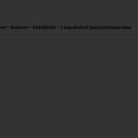
set
Kohteet
Äkkilähdöt
Lisäpalvelut
Elämykset
Inspiration