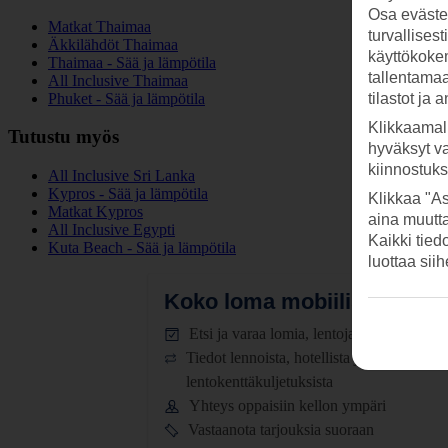
Osa evästei
Matkat Thaimaa
turvallises
Äkkilähdöt Thaimaa
käyttökokem
Thaimaa - Sää ja lämpötila
tallentamaan
All Inclusive Thaimaa
Phuket - Sää ja lämpötila
tilastot ja 
Klikkaamal
Tutustu myös
hyväksyt v
kiinnostuk
All Inclusive Sri Lanka
Kypros - Sää ja lämpötila
Klikkaa "As
Matkat Kypros
aina muutt
All Inclusive Egypti
Kaikki tied
Kuta Beach - Sää ja lämpötila
luottaa sii
Koko loma mobiilissa.
Lataa
Etsi ja varaa lomia, lentoja ja hotelleja
Tiedot lennoista, hotellista ja
lentokenttäkuljetuksista
Yhteys oppaisiin kellon ympäri
Vastaanota tarjouksia suoraan