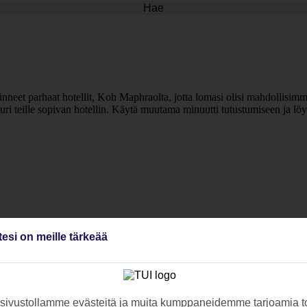
Hae
et parhaat hotellit, Koh Maphraolta, jotta lomasi olisi mahdollisimman
uri teille sopivan hotellin. Käytä muutama minuutti tutustumiseen ja löy
tesi on meille tärkeää
ivustollamme evästeitä ja muita kumppaneidemme tarjoamia to