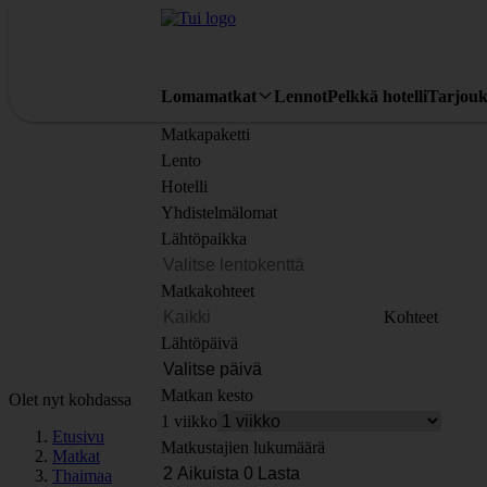
Lomamatkat
Lennot
Pelkkä hotelli
Tarjouk
Matkapaketti
Lento
Hotelli
Yhdistelmälomat
Lähtöpaikka
Matkakohteet
Kohteet
Lähtöpäivä
Matkan kesto
Olet nyt kohdassa
1 viikko
Etusivu
Matkustajien lukumäärä
Matkat
Thaimaa