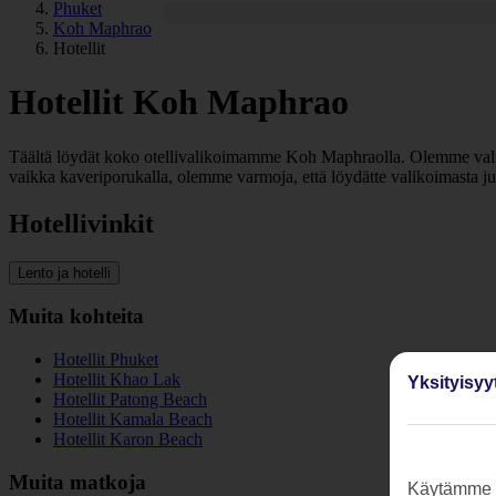
Phuket
Koh Maphrao
Hotellit
Hotellit Koh Maphrao
Täältä löydät koko otellivalikoimamme Koh Maphraolla. Olemme valinne
vaikka kaveriporukalla, olemme varmoja, että löydätte valikoimasta ju
Hotellivinkit
Lento ja hotelli
Muita kohteita
Hotellit Phuket
Hotellit Khao Lak
Yksityisyy
Hotellit Patong Beach
Hotellit Kamala Beach
Hotellit Karon Beach
Muita matkoja
Käytämme s