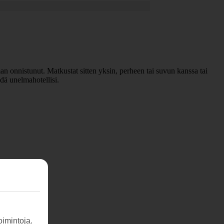
 onnistunut. Matkustat sitten yksin, perheen tai suvun kanssa tai
dä unelmahotellisi.
imintoja.