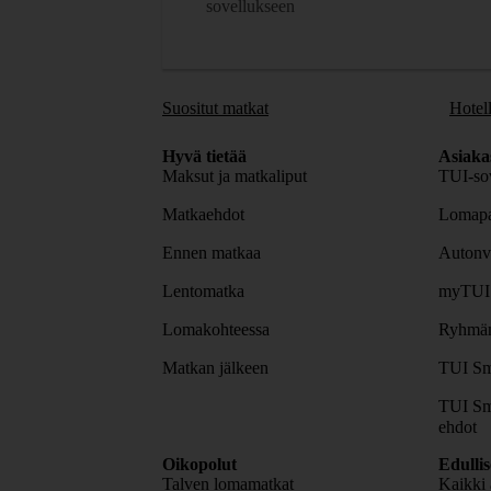
sovellukseen
Suositut matkat
Hotell
Hyvä tietää
Asiaka
Maksut ja matkaliput
TUI-sov
Matkaehdot
Lomapa
Ennen matkaa
Autonv
Lentomatka
myTUI
Lomakohteessa
Ryhmäm
Matkan jälkeen
TUI Sm
TUI Sm
ehdot
Oikopolut
Edulli
Talven lomamatkat
Kaikki 