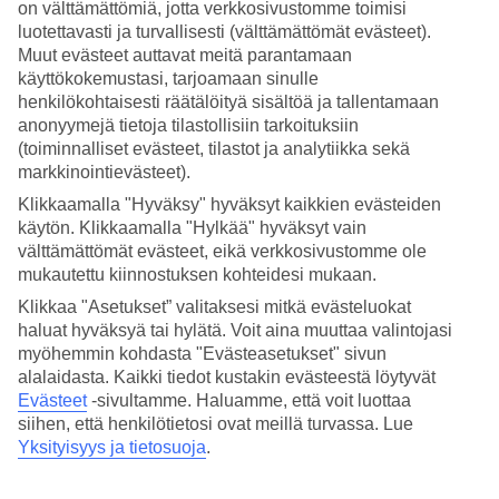
on välttämättömiä, jotta verkkosivustomme toimisi
luotettavasti ja turvallisesti (välttämättömät evästeet).
Hae
Muut evästeet auttavat meitä parantamaan
käyttökokemustasi, tarjoamaan sinulle
henkilökohtaisesti räätälöityä sisältöä ja tallentamaan
anonyymejä tietoja tilastollisiin tarkoituksiin
Olet nyt kohdassa
(toiminnalliset evästeet, tilastot ja analytiikka sekä
Etusivu
markkinointievästeet).
Matkat
Klikkaamalla "Hyväksy" hyväksyt kaikkien evästeiden
Thaimaa
käytön. Klikkaamalla "Hylkää" hyväksyt vain
Phuket
välttämättömät evästeet, eikä verkkosivustomme ole
Tri Trang Beach
Hotellit
mukautettu kiinnostuksen kohteidesi mukaan.
Klikkaa "Asetukset” valitaksesi mitkä evästeluokat
Hotellit Tri Trang Beach
haluat hyväksyä tai hylätä. Voit aina muuttaa valintojasi
myöhemmin kohdasta "Evästeasetukset" sivun
alalaidasta. Kaikki tiedot kustakin evästeestä löytyvät
Katso kaikki hotellit kohteessa
Tri Trang Beach
. Tutustu
Evästeet
-sivultamme.
Haluamme, että voit luottaa
arvostettuun hotelliimme
Blue Star Phuket Marriott Resort &
Spa, Merlin Beach
, jossa on kolme allasaluetta, kuntosali ja spa.
siihen, että henkilötietosi ovat meillä turvassa. Lue
Nousuveden aikaan voit myös uida ja snorklata korallirannalla
Yksityisyys ja tietosuoja
.
hotellin edustalla.