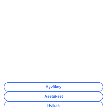
Valmis
Matkakohteet
Tyhjennä
Valmis
Lähtöpäivä
Ma
Ti
Ke
To
Pe
La
Su
Onko lähtöpäivässäsi joustoa?
Vain valittu lähtöpäivä
+/- 3 päivää
+/- 7 päivää
+/- 14 päivää
Tyhjennä
Valmis
Matkustajien lukumäärä
Huoneiden lukumäärä
Valitse sopivin
Hyväksy
Aikuista
2
Asetukset
Lasta (0–17)
0
Hylkää