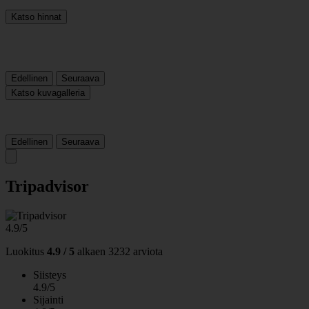
Katso hinnat
Edellinen
Seuraava
Katso kuvagalleria
Edellinen
Seuraava
Tripadvisor
4.9/5
Luokitus
4.9 / 5
alkaen
3232 arviota
Siisteys
4.9/5
Sijainti