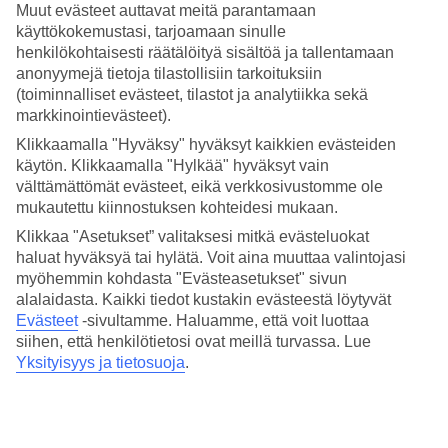
Muut evästeet auttavat meitä parantamaan
TUI BLUE Barut Andiziin ovat tervetulleita 16 vuotta täyttäneet.
käyttökokemustasi, tarjoamaan sinulle
henkilökohtaisesti räätälöityä sisältöä ja tallentamaan
Siden keskustaan, jossa on tarjolla sekä historiaa että iltaelämää,
anonyymejä tietoja tilastollisiin tarkoituksiin
pääset kätevästi paikallisbussilla tai taksilla. Toinen vaihtoehto on
kävellä (tai lenkkeillä!) rantaa pitkin.
(toiminnalliset evästeet, tilastot ja analytiikka sekä
markkinointievästeet).
Aikaa yhdessä
Klikkaamalla "Hyväksy" hyväksyt kaikkien evästeiden
käytön. Klikkaamalla "Hylkää" hyväksyt vain
Huolimatta siitä haluatko viettää aktiivista vai rentoa lomaa, tai
välttämättömät evästeet, eikä verkkosivustomme ole
kumpaakin, on TUI BLUEssa siihen aina tilaisuus. Hotellilla on
mm. pieni kuntosali erilaisine laitteineen ja painoineen sekä
mukautettu kiinnostuksen kohteidesi mukaan.
juoksumatto ja muutaman kerran viikossa on tarjolla jumppatunteja.
Klikkaa "Asetukset” valitaksesi mitkä evästeluokat
Voit myös osallistua aktiviteetteihin, esim. pelata suffleboardia,
haluat hyväksyä tai hylätä. Voit aina muuttaa valintojasi
heittää dartsia ja osallistua tietokilpailuihin.
myöhemmin kohdasta "Evästeasetukset" sivun
Hemmottele itseäsi spa-hoidoissa
alalaidasta. Kaikki tiedot kustakin evästeestä löytyvät
Evästeet
-sivultamme.
Haluamme, että voit luottaa
Varaa hetki itsellesi ja aika hotellin spasta. Tarjolla on mm.
siihen, että henkilötietosi ovat meillä turvassa. Lue
turkkilainen hamam, hierontaa ja kauneushoitoja
Yksityisyys ja tietosuoja
.
Kulinaarisia hetkiä
Matkan hintaan sisältyy All Inclusive buffetaterioin, yksi à la carte -