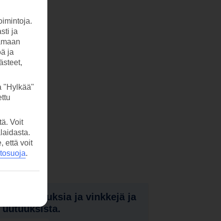
imintoja.
sti ja
tamaan
öä ja
ästeet,
a "Hylkää"
ttu
ä. Voit
laidasta.
että voit
etosuoja
.
nota tarjouksia ja vinkkejä ja
a uutuuksista.