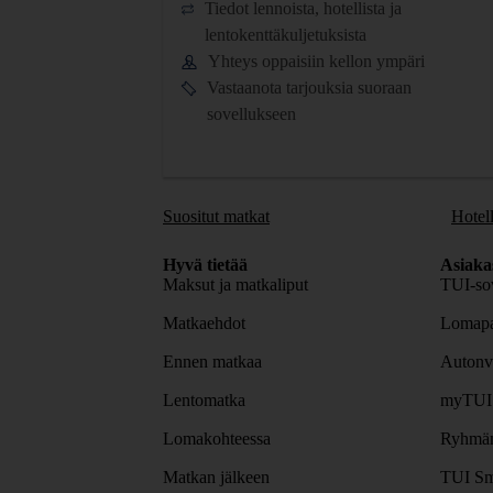
Tiedot lennoista, hotellista ja
lentokenttäkuljetuksista
Yhteys oppaisiin kellon ympäri
Vastaanota tarjouksia suoraan
sovellukseen
Suositut matkat
Hotell
Hyvä tietää
Asiaka
Maksut ja matkaliput
TUI-sov
Matkaehdot
Lomapa
Ennen matkaa
Autonv
Lentomatka
myTUI
Lomakohteessa
Ryhmäm
Matkan jälkeen
TUI Sm