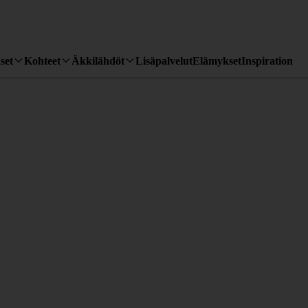
set
Kohteet
Äkkilähdöt
Lisäpalvelut
Elämykset
Inspiration