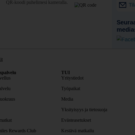
QR-koodi puhelimesi kameralla.
Ti
Seuraa
media
it
spalvelu
TUI
ellus
Yritystiedot
lvelu
Työpaikat
uokraus
Media
Yksityisyys ja tietosuoja
atkat
Evästeasetukset
iles Rewards Club
Kestävä matkailu