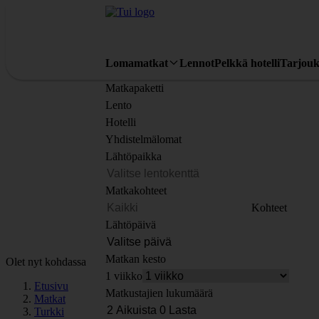
Lomamatkat
Lennot
Pelkkä hotelli
Tarjouk
Matkapaketti
Lento
Hotelli
Yhdistelmälomat
Lähtöpaikka
Matkakohteet
Kohteet
Lähtöpäivä
Matkan kesto
Olet nyt kohdassa
1 viikko
Etusivu
Matkustajien lukumäärä
Matkat
Turkki