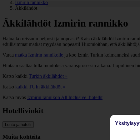
Izmirin rannikko
Äkkilähdöt
Äkkilähdöt Izmirin rannikko
Haluatko reissuun helposti ja nopeasti? Katso äkkilähdöt Izmirin rannik
edullisimmat matkat myydään nopeasti! Huomioithan, että äkkilähtöjä Iz
Varaa
matka Izmirin rannikolle
ja koe Izmir, Turkin kolmanneksi suur
Hintaan saattaa tulla muutoksia varausprosessin aikana. Lopullinen h
Katso kaikki
Turkin äkkilähdöt »
Katso
kaikki TUIn äkkilähdöt »
Katso myös
Izmirin rannikon All Inclusive -hotellit
Hotellivinkit
Yksityisyy
Lento ja hotelli
Muita kohteita