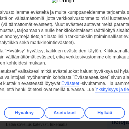
ivustollamme evästeitä ja muita kumppaneidemme tarjoamia to
stä on välttämättömiä, jotta verkkosivustomme toimisi luotettava
ti (välttämättömät evästeet). Muut evästeet auttavat meitä paran
ustasi, tarjoamaan sinulle henkilökohtaisesti räätälöityä sisält
 anonyymejä tietoja tilastollisiin tarkoituksiin (toiminnalliset ev
analytiikka sekä markkinointievästeet).
la "Hyväksy" hyväksyt kaikkien evästeiden käytön. Klikkaamall
ain välttämättömät evästeet, eikä verkkosivustomme ole mukaute
sen kohteidesi mukaan.
etukset” valitaksesi mitkä evästeluokat haluat hyväksyä tai hylät
aa valintojasi myöhemmin kohdasta "Evästeasetukset" sivun ala
ot kustakin evästeestä löytyvät
Evästeet
-sivultamme.
Haluamme, 
hen, että henkilötietosi ovat meillä turvassa. Lue
Yksityisyys ja ti
Hyväksy
Asetukset
Hylkää
 TUI-sovellus nyt!
Vastaa
tietoj
Lataa sovellus kätevästi lukemalla