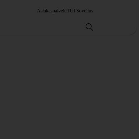
Asiakaspalvelu
TUI Sovellus