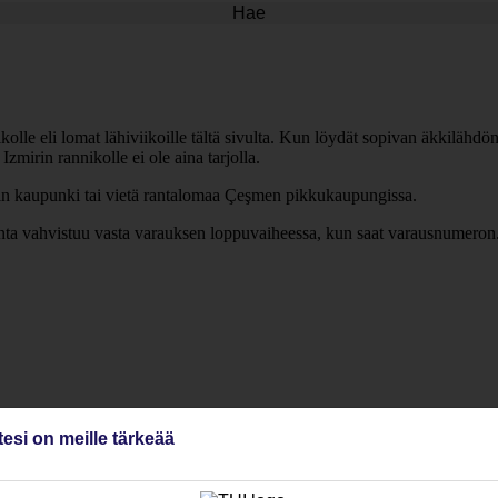
Hae
olle eli lomat lähiviikoille tältä sivulta. Kun löydät sopivan äkkilähdön,
mirin rannikolle ei ole aina tarjolla.
in kaupunki tai vietä rantalomaa Çeşmen pikkukaupungissa.
inta vahvistuu vasta varauksen loppuvaiheessa, kun saat varausnumeron
tesi on meille tärkeää