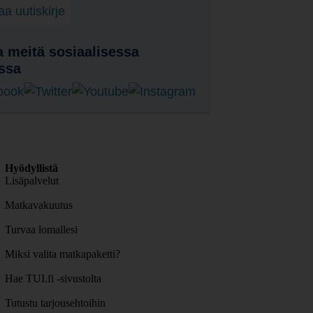
laa uutiskirje
 meitä sosiaalisessa
ssa
Hyödyllistä
Lisäpalvelut
Matkavakuutus
Turvaa lomallesi
Miksi valita matkapaketti?
Hae TUI.fi -sivustolta
Tutustu tarjousehtoihin