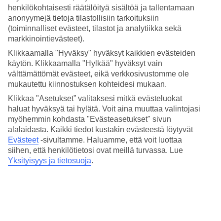
henkilökohtaisesti räätälöityä sisältöä ja tallentamaan
Keskilämpötilat – Phu Quoc
anonyymejä tietoja tilastollisiin tarkoituksiin
(toiminnalliset evästeet, tilastot ja analytiikka sekä
Suositut hotellit kohteessa Phu Quoc
markkinointievästeet).
Klikkaamalla "Hyväksy" hyväksyt kaikkien evästeiden
Muita kohteita
käytön. Klikkaamalla "Hylkää" hyväksyt vain
välttämättömät evästeet, eikä verkkosivustomme ole
Saigon - Sää ja lämpötila
mukautettu kiinnostuksen kohteidesi mukaan.
Rodos - Sää ja lämpötila
Espanja - Sää ja lämpötila
Klikkaa "Asetukset” valitaksesi mitkä evästeluokat
Gran Canaria - Sää ja lämpötila
haluat hyväksyä tai hylätä. Voit aina muuttaa valintojasi
myöhemmin kohdasta "Evästeasetukset" sivun
Muita matkoja
alalaidasta. Kaikki tiedot kustakin evästeestä löytyvät
Evästeet
-sivultamme.
Haluamme, että voit luottaa
Matkat Phan Thiet
siihen, että henkilötietosi ovat meillä turvassa. Lue
Äkkilähdöt Saigon
Yksityisyys ja tietosuoja
.
All Inclusive Da Nang
Äkkilähdöt Hoi An
Äkkilähdöt Phan Thiet
Tutustu myös
Matkat Thaimaa