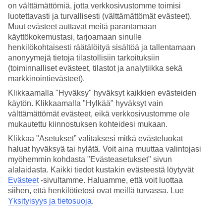
on välttämättömiä, jotta verkkosivustomme toimisi
luotettavasti ja turvallisesti (välttämättömät evästeet).
Hae
Muut evästeet auttavat meitä parantamaan
käyttökokemustasi, tarjoamaan sinulle
henkilökohtaisesti räätälöityä sisältöä ja tallentamaan
anonyymejä tietoja tilastollisiin tarkoituksiin
Olet nyt kohdassa
(toiminnalliset evästeet, tilastot ja analytiikka sekä
Etusivu
markkinointievästeet).
Matkat
Klikkaamalla "Hyväksy" hyväksyt kaikkien evästeiden
Vietnam
käytön. Klikkaamalla "Hylkää" hyväksyt vain
Saigon
Hotellit
välttämättömät evästeet, eikä verkkosivustomme ole
mukautettu kiinnostuksen kohteidesi mukaan.
Hotellit Saigon
Klikkaa "Asetukset” valitaksesi mitkä evästeluokat
haluat hyväksyä tai hylätä. Voit aina muuttaa valintojasi
myöhemmin kohdasta "Evästeasetukset" sivun
Katso kaikki hotellit Saigonissa. Olemme valikoineet Saigonin
alalaidasta. Kaikki tiedot kustakin evästeestä löytyvät
parhaat hotellit, jotta voimme olla varmoja, että lomastasi tulee
mahdollisimman onnistunut. Matkustat sitten yksin, perheen kanssa
Evästeet
-sivultamme.
Haluamme, että voit luottaa
tai kaveriporukalla, TUIlta löydät juuri sinun tarpeitasi vastaavan
siihen, että henkilötietosi ovat meillä turvassa. Lue
hotellin.
Yksityisyys ja tietosuoja
.
Varaa
Saigon
– matkat eloisaan kaupunkiin, joka sykkii elämää