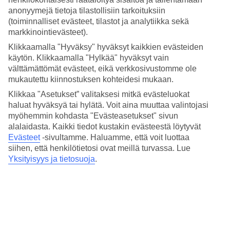
anonyymejä tietoja tilastollisiin tarkoituksiin
Tällä hauskalla kokopäiväretkellä pääset tutstumaan paitsi
(toiminnalliset evästeet, tilastot ja analytiikka sekä
Kap Verden
nähtävyyksiin myös sukeltamaan paikalliseen
markkinointievästeet).
kulttuuriin. Päivä alkaa katsomalla perinteisiä
Boa Vistalaisia
Klikkaamalla "Hyväksy" hyväksyt kaikkien evästeiden
käytön. Klikkaamalla "Hylkää" hyväksyt vain
tansseja, joita paikalliset esittävät Cabeça dos Taraféerissa.
välttämättömät evästeet, eikä verkkosivustomme ole
Nämä tanssi- ja musiikkiesitykset eivät ainoastaan anna
mukautettu kiinnostuksen kohteidesi mukaan.
paikallisille mahdollisuuden harrastaa vaan myös auttavat
Klikkaa "Asetukset” valitaksesi mitkä evästeluokat
pitämään kiinni paikallisista perinteistä. Tämän jälkeen tulet
haluat hyväksyä tai hylätä. Voit aina muuttaa valintojasi
vierailemaan kullankeltaisella rannalla Porto Ferreirassa sekä
myöhemmin kohdasta "Evästeasetukset" sivun
alalaidasta. Kaikki tiedot kustakin evästeestä löytyvät
Morro Negron majakassa, jossa pääset kuulemaan saaren
Evästeet
-sivultamme.
Haluamme, että voit luottaa
historiasta sekä nauttimaan upeista näköaloista. Päivä
siihen, että henkilötietosi ovat meillä turvassa. Lue
päättyy vierailuun paikallisen perheen luona, jossa pääset
Yksityisyys ja tietosuoja
.
katsomaan kuinka paikallinen ”Katchupa” – Kap Verden
kansallisruoka – valmistetaan. Tämän jälkeen nautitaan
lounas upeissa maisemissa.
Lue lisää retkestä täältä
tai
tutustu tästä Kap Verden
retkivalikoimaamme
.