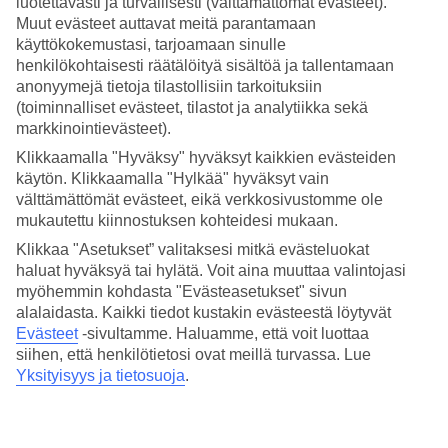
luotettavasti ja turvallisesti (välttämättömät evästeet).
käynyt. Myös valo, lämpö ja rannat vetivät puoleensa.
Muut evästeet auttavat meitä parantamaan
käyttökokemustasi, tarjoamaan sinulle
henkilökohtaisesti räätälöityä sisältöä ja tallentamaan
Jouluaatto kului rennosti golfatessa.
anonyymejä tietoja tilastollisiin tarkoituksiin
(toiminnalliset evästeet, tilastot ja analytiikka sekä
markkinointievästeet).
– Golfkentät olivat aivan mielettömän hienoja, samoin niiltä
vuokrattavat välineet. Pelasin lainavälineillä elämäni parhaan
Klikkaamalla "Hyväksy" hyväksyt kaikkien evästeiden
käytön. Klikkaamalla "Hylkää" hyväksyt vain
kierroksen, Sirpa sanoo.
välttämättömät evästeet, eikä verkkosivustomme ole
mukautettu kiinnostuksen kohteidesi mukaan.
Pari vietti joulupäivää Floridan länsirannikolla mutta ruokailu
Klikkaa "Asetukset” valitaksesi mitkä evästeluokat
teetti yllättäen työtä: kaupat ja ravintolat olivat kiinni.
haluat hyväksyä tai hylätä. Voit aina muuttaa valintojasi
myöhemmin kohdasta "Evästeasetukset" sivun
alalaidasta. Kaikki tiedot kustakin evästeestä löytyvät
– Löysimme lopulta periamerikkalaisen barbeque-paikan.
Evästeet
-sivultamme.
Haluamme, että voit luottaa
Pitkän neuvottelun jälkeen onnistuimme saamaan muutakin
siihen, että henkilötietosi ovat meillä turvassa. Lue
syötävää kuin rasvaisia grilliruokia. Kannattaakin pysytellä
Yksityisyys ja tietosuoja
.
joulupäivänä lähellä hotellin joulupöytiä!