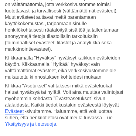
on välttämättömiä, jotta verkkosivustomme toimisi
Hae
luotettavasti ja turvallisesti (välttämättömät evästeet).
Muut evästeet auttavat meitä parantamaan
käyttökokemustasi, tarjoamaan sinulle
henkilökohtaisesti räätälöityä sisältöä ja tallentamaan
anonyymejä tietoja tilastollisiin tarkoituksiin
Olet nyt kohdassa
(toiminnalliset evästeet, tilastot ja analytiikka sekä
Etusivu
markkinointievästeet).
Matkat
Klikkaamalla "Hyväksy" hyväksyt kaikkien evästeiden
Dominikaaninen tasavalta
Juan Dolio
käytön. Klikkaamalla "Hylkää" hyväksyt vain
Hotellit
välttämättömät evästeet, eikä verkkosivustomme ole
mukautettu kiinnostuksen kohteidesi mukaan.
Hotellit Juan Dolio
Klikkaa "Asetukset” valitaksesi mitkä evästeluokat
haluat hyväksyä tai hylätä. Voit aina muuttaa valintojasi
myöhemmin kohdasta "Evästeasetukset" sivun
Katso kaikki hotellit Juan Doliossa. Olemme valikoineet Juan
Dolion parhaat hotellit, jotta voimme olla varmoja, että lomastasi
alalaidasta. Kaikki tiedot kustakin evästeestä löytyvät
tulee mahdollisimman onnistunut. Matkustat sitten yksin, perheen
Evästeet
-sivultamme.
Haluamme, että voit luottaa
kanssa tai kaveriporukalla, TUIlta löydät juuri sinun tarpeitasi
siihen, että henkilötietosi ovat meillä turvassa. Lue
vastaavan hotellin.
Yksityisyys ja tietosuoja
.
Varaa
Juan Dolion matka
liidunvalkeiden rantojen, karibialaisen