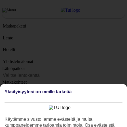
Matkapaketti
Lento
Hotelli
Yhdistelmälomat
Lähtöpaikka
Matkakohteet
Kohteet
Yksityisyytesi on meille tärkeää
Lähtöpäivä
Matkan kesto
1 viikko
Käytämme sivustollamme evästeitä ja muita
Matkustajien lukumäärä
kumppaneidemme tarjoamia toimintoja. Osa evästeistä