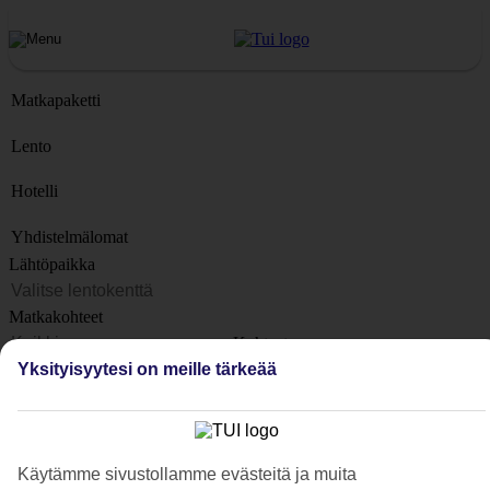
Matkapaketti
Lento
Hotelli
Yhdistelmälomat
Lähtöpaikka
Matkakohteet
Kohteet
Yksityisyytesi on meille tärkeää
Lähtöpäivä
Matkan kesto
1 viikko
Matkustajien lukumäärä
Käytämme sivustollamme evästeitä ja muita