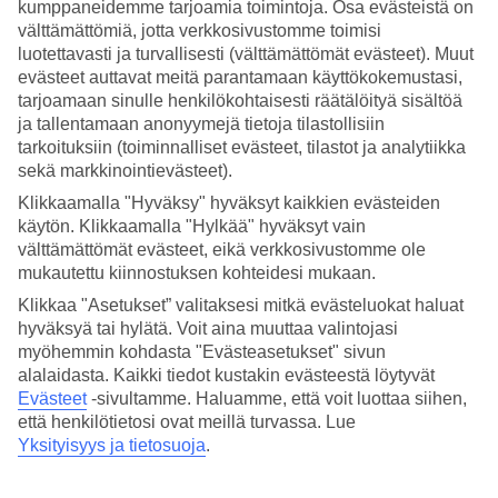
kumppaneidemme tarjoamia toimintoja. Osa evästeistä on
välttämättömiä, jotta verkkosivustomme toimisi
Hae
luotettavasti ja turvallisesti (välttämättömät evästeet). Muut
evästeet auttavat meitä parantamaan käyttökokemustasi,
tarjoamaan sinulle henkilökohtaisesti räätälöityä sisältöä
ja tallentamaan anonyymejä tietoja tilastollisiin
Olet nyt kohdassa
tarkoituksiin (toiminnalliset evästeet, tilastot ja analytiikka
sekä markkinointievästeet).
Etusivu
Matkat
Klikkaamalla "Hyväksy" hyväksyt kaikkien evästeiden
Espanja
käytön. Klikkaamalla "Hylkää" hyväksyt vain
Costa Blanca
välttämättömät evästeet, eikä verkkosivustomme ole
Calpe
Äkkilähdöt
mukautettu kiinnostuksen kohteidesi mukaan.
Klikkaa "Asetukset” valitaksesi mitkä evästeluokat haluat
SUURI LOMAOUTLET
hyväksyä tai hylätä. Voit aina muuttaa valintojasi
Tee löytöjä »
myöhemmin kohdasta "Evästeasetukset" sivun
alalaidasta. Kaikki tiedot kustakin evästeestä löytyvät
Evästeet
-sivultamme.
Haluamme, että voit luottaa siihen,
Äkkilähdöt Calpe
että henkilötietosi ovat meillä turvassa. Lue
Yksityisyys ja tietosuoja
.
Haluatko reissuun helposti ja nopeasti? Katso äkkilähdöt Calpe eli
lomat lähiviikoille suorilla lennoilla tältä sivulta. Kun löydät sopivan