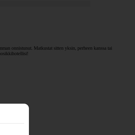
imman onnistunut. Matkustat sitten yksin, perheen kanssa tai
osikkihotellisi!