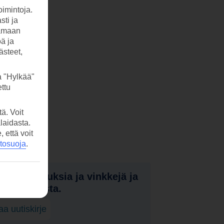
imintoja.
sti ja
tamaan
öä ja
ästeet,
a "Hylkää"
ttu
ä. Voit
laidasta.
että voit
etosuoja
.
nota tarjouksia ja vinkkejä ja
a uutuuksista.
laa uutiskirje