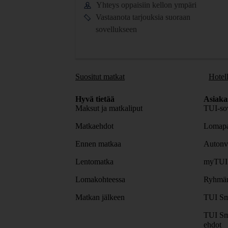
Yhteys oppaisiin kellon ympäri
Vastaanota tarjouksia suoraan
sovellukseen
Suositut matkat
Hotell
Hyvä tietää
Asiaka
Maksut ja matkaliput
TUI-sov
Matkaehdot
Lomapa
Ennen matkaa
Autonv
Lentomatka
myTUI
Lomakohteessa
Ryhmäm
Matkan jälkeen
TUI Sm
TUI Sm
ehdot