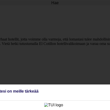
Hae
haat hotellit, jotta voimme olla varmoja, että lomastasi tulee mahdollis
. Vietä hetki tutustumalla El Cotillon hotellivalikoimaan ja varaa oma su
tesi on meille tärkeää