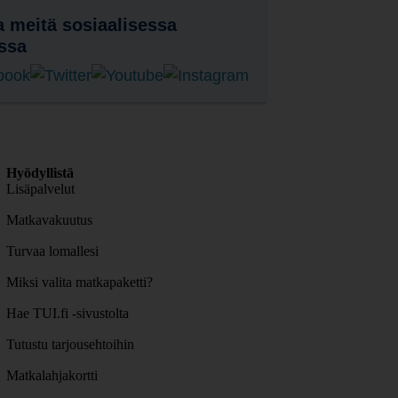
 meitä sosiaalisessa
ssa
Hyödyllistä
Lisäpalvelut
Matkavakuutus
Turvaa lomallesi
Miksi valita matkapaketti?
Hae TUI.fi -sivustolta
Tutustu tarjousehtoihin
Matkalahjakortti