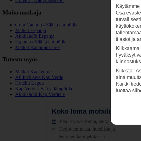
Hotellit - Kanariansaaret
Käytämme s
Muita matkoja
Osa evästei
turvallises
Gran Canaria - Sää ja lämpötila
käyttökokem
Matkat Espanja
tallentamaan
Äkkilähdöt Espanja
tilastot ja 
Espanja - Sää ja lämpötila
Matkat Kanariansaaret
Klikkaamal
hyväksyt v
Tutustu myös
kiinnostuk
Klikkaa "As
Matkat Kap Verde
All Inclusive Kap Verde
aina muutt
Hotellit Lagoa
Kaikki tied
Kap Verde - Sää ja lämpötila
luottaa sii
Äkkilähdöt Kap Verdelle
Koko loma mobiilissa.
Lataa
Etsi ja varaa lomia, lentoja ja hotelleja
Tiedot lennoista, hotellista ja
lentokenttäkuljetuksista