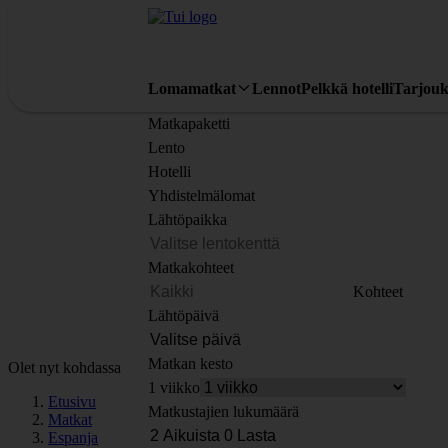
Lomamatkat
Lennot
Pelkkä hotelli
Tarjouk
Matkapaketti
Lento
Hotelli
Yhdistelmälomat
Lähtöpaikka
Matkakohteet
Kohteet
Lähtöpäivä
Matkan kesto
Olet nyt kohdassa
1 viikko
Etusivu
Matkustajien lukumäärä
Matkat
Espanja