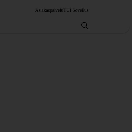
Asiakaspalvelu
TUI Sovellus