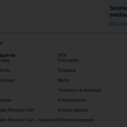
Seuraa
media
it
spalvelu
TUI
ellus
Yritystiedot
lvelu
Työpaikat
uokraus
Media
Yksityisyys ja tietosuoja
atkat
Evästeasetukset
iles Rewards Club
Kestävä matkailu
iles Rewards Club – Säännöt ja
Yhteistyökumppanit