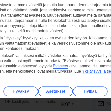
ivustollamme evästeitä ja muita kumppaneidemme tarjoamia to
stä on välttämättömiä, jotta verkkosivustomme toimisi luotettava
ti (välttämättömät evästeet). Muut evästeet auttavat meitä paran
ustasi, tarjoamaan sinulle henkilökohtaisesti räätälöityä sisält
 anonyymejä tietoja tilastollisiin tarkoituksiin (toiminnalliset ev
analytiikka sekä markkinointievästeet).
la "Hyväksy" hyväksyt kaikkien evästeiden käytön. Klikkaamall
ain välttämättömät evästeet, eikä verkkosivustomme ole mukaute
sen kohteidesi mukaan.
etukset” valitaksesi mitkä evästeluokat haluat hyväksyä tai hylät
aa valintojasi myöhemmin kohdasta "Evästeasetukset" sivun ala
ot kustakin evästeestä löytyvät
Evästeet
-sivultamme.
Haluamme, 
hen, että henkilötietosi ovat meillä turvassa. Lue
Yksityisyys ja ti
 TUI-sovellus nyt!
Vastaa
Hyväksy
Asetukset
Hylkää
tietoj
Lataa sovellus kätevästi lukemalla
QR-koodi puhelimesi kameralla.
Ti