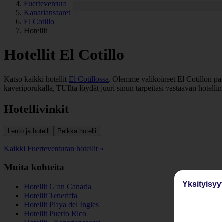
Fuerteventura
Kanariansaaret
El Cotillo
Hotellit
Hotellit El Cotillo
Katso kaikki hotellit
El Cotillossa
. Olemme valikoineet El Cotillon par
kaveriporukalla, TUIlta löydät juuri sinun tarpeitasi vastaavan hotellin
Hotellivinkit
Lento ja hotelli
Pelkkä hotelli
Kaikki Fuerteventuran hotellit »
Muita kohteita
Yksityisyy
Hotellit Gran Canaria
Hotellit Teneriffa
Hotellit Playa del Ingles
Hotellit Puerto Rico