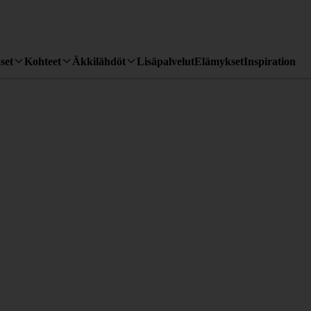
set
Kohteet
Äkkilähdöt
Lisäpalvelut
Elämykset
Inspiration