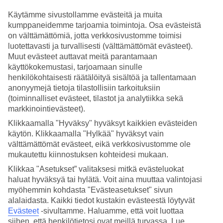
Käytämme sivustollamme evästeitä ja muita
Hae
kumppaneidemme tarjoamia toimintoja. Osa evästeistä
on välttämättömiä, jotta verkkosivustomme toimisi
luotettavasti ja turvallisesti (välttämättömät evästeet).
Muut evästeet auttavat meitä parantamaan
Olet nyt kohdassa
käyttökokemustasi, tarjoamaan sinulle
Etusivu
henkilökohtaisesti räätälöityä sisältöä ja tallentamaan
Matkat
anonyymejä tietoja tilastollisiin tarkoituksiin
Espanja
(toiminnalliset evästeet, tilastot ja analytiikka sekä
Gran Canaria
markkinointievästeet).
Kanariansaaret
Arguineguin
Klikkaamalla "Hyväksy" hyväksyt kaikkien evästeiden
Äkkilähdöt
käytön. Klikkaamalla "Hylkää" hyväksyt vain
välttämättömät evästeet, eikä verkkosivustomme ole
Äkkilähdöt Arguineguin
mukautettu kiinnostuksen kohteidesi mukaan.
Klikkaa "Asetukset” valitaksesi mitkä evästeluokat
Haluatko reissuun helposti ja nopeasti? Katso äkkilähdöt
haluat hyväksyä tai hylätä. Voit aina muuttaa valintojasi
Arguineguiniin
eli lomat lähiviikoille suorilla lennoilla tältä sivulta.
myöhemmin kohdasta "Evästeasetukset" sivun
Kun löydät sopivan äkkilähdön, varaa matkasi heti. Äkkilähdöillä
alalaidasta. Kaikki tiedot kustakin evästeestä löytyvät
paikkoja on rajoitetusti ja edullisimmat matkat myydään nopeasti!
Evästeet
-sivultamme.
Haluamme, että voit luottaa
Huomioithan, että äkkilähtöjä kohteeseen Arguineguin ei ole aina
siihen, että henkilötietosi ovat meillä turvassa. Lue