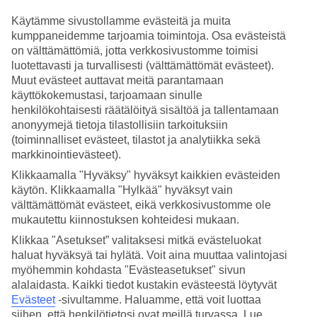
Käytämme sivustollamme evästeitä ja muita
Hae
kumppaneidemme tarjoamia toimintoja. Osa evästeistä
on välttämättömiä, jotta verkkosivustomme toimisi
luotettavasti ja turvallisesti (välttämättömät evästeet).
Muut evästeet auttavat meitä parantamaan
Olet nyt kohdassa
käyttökokemustasi, tarjoamaan sinulle
Etusivu
henkilökohtaisesti räätälöityä sisältöä ja tallentamaan
Matkat
anonyymejä tietoja tilastollisiin tarkoituksiin
Espanja
(toiminnalliset evästeet, tilastot ja analytiikka sekä
Gran Canaria
markkinointievästeet).
Kanariansaaret
Puerto Rico
Klikkaamalla "Hyväksy" hyväksyt kaikkien evästeiden
Äkkilähdöt
käytön. Klikkaamalla "Hylkää" hyväksyt vain
välttämättömät evästeet, eikä verkkosivustomme ole
Äkkilähdöt Puerto Rico
mukautettu kiinnostuksen kohteidesi mukaan.
Klikkaa "Asetukset” valitaksesi mitkä evästeluokat
Haluatko reissuun helposti ja nopeasti? Katso äkkilähdöt
Puerto
haluat hyväksyä tai hylätä. Voit aina muuttaa valintojasi
Ricoo
n eli lomat lähiviikoille suorilla lennoilla tältä sivulta. Kun
myöhemmin kohdasta "Evästeasetukset" sivun
löydät sopivan äkkilähdön, varaa matkasi heti. Äkkilähdöillä
alalaidasta. Kaikki tiedot kustakin evästeestä löytyvät
paikkoja on rajoitetusti ja edullisimmat matkat myydään nopeasti!
Evästeet
-sivultamme.
Haluamme, että voit luottaa
Huomioithan, että äkkilähtöjä kohteeseen Puerto Rico ei ole aina
siihen, että henkilötietosi ovat meillä turvassa. Lue