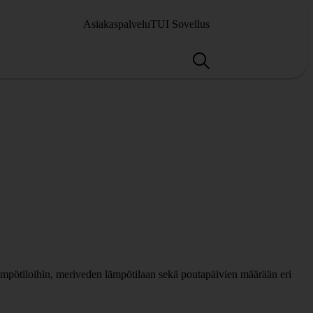
Asiakaspalvelu
TUI Sovellus
lämpötiloihin, meriveden lämpötilaan sekä poutapäivien määrään eri