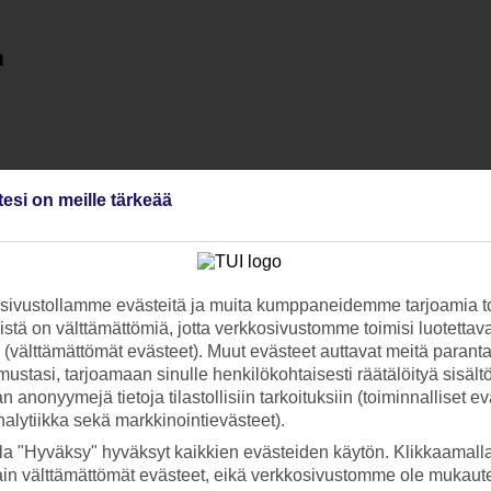
a
tesi on meille tärkeää
ivustollamme evästeitä ja muita kumppaneidemme tarjoamia to
stä on välttämättömiä, jotta verkkosivustomme toimisi luotettava
ti (välttämättömät evästeet). Muut evästeet auttavat meitä paran
ustasi, tarjoamaan sinulle henkilökohtaisesti räätälöityä sisält
 anonyymejä tietoja tilastollisiin tarkoituksiin (toiminnalliset ev
analytiikka sekä markkinointievästeet).
la "Hyväksy" hyväksyt kaikkien evästeiden käytön. Klikkaamall
ain välttämättömät evästeet, eikä verkkosivustomme ole mukaute