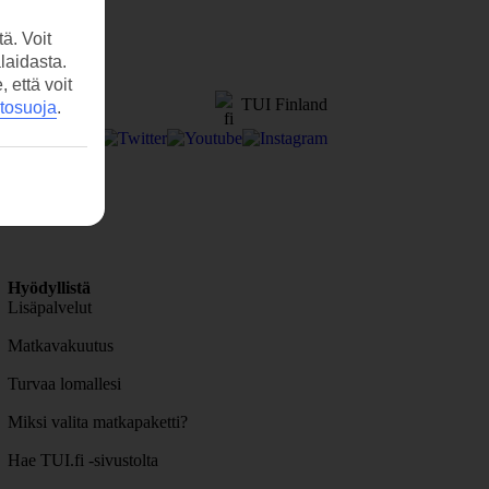
ä. Voit
laidasta.
että voit
TUI Finland
etosuoja
.
Hyödyllistä
Lisäpalvelut
Matkavakuutus
Turvaa lomallesi
Miksi valita matkapaketti?
Hae TUI.fi -sivustolta