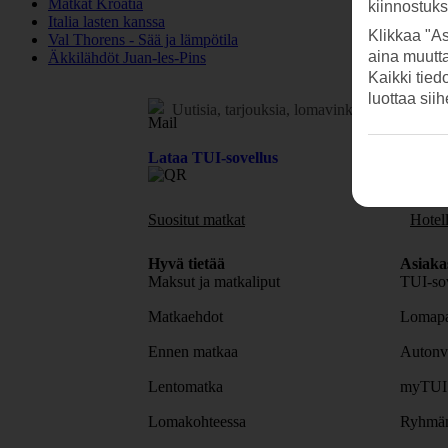
Matkat Kroatia
kiinnostuk
Italia lasten kanssa
Klikkaa "As
Val Thorens - Sää ja lämpötila
aina muutt
Äkkilähdöt Juan-les-Pins
Kaikki tied
luottaa sii
Uutisia, tarjouksia, lomavinkkejä.
Tilaa uuti
Lataa TUI-sovellus
Suositut matkat
Hotell
Hyvä tietää
Asiaka
Maksut ja matkaliput
TUI-sov
Matkaehdot
Lomapa
Ennen matkaa
Autonv
Lentomatka
myTUI
Lomakohteessa
Ryhmäm