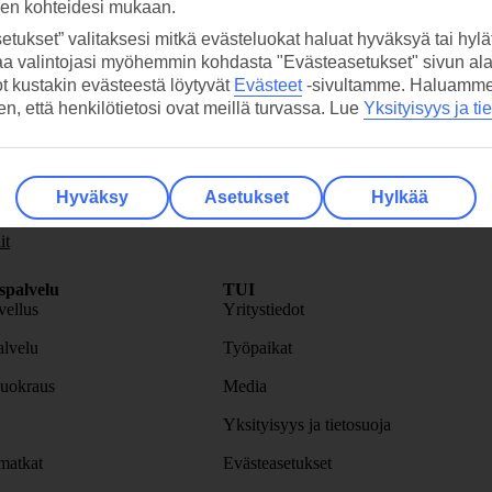
sen kohteidesi mukaan.
etukset” valitaksesi mitkä evästeluokat haluat hyväksyä tai hylät
aa valintojasi myöhemmin kohdasta "Evästeasetukset" sivun ala
ot kustakin evästeestä löytyvät
Evästeet
-sivultamme.
Haluamme, 
hen, että henkilötietosi ovat meillä turvassa. Lue
Yksityisyys ja ti
skirje
>
Hyväksy
Asetukset
Hylkää
it
spalvelu
TUI
ellus
Yritystiedot
lvelu
Työpaikat
uokraus
Media
Yksityisyys ja tietosuoja
atkat
Evästeasetukset