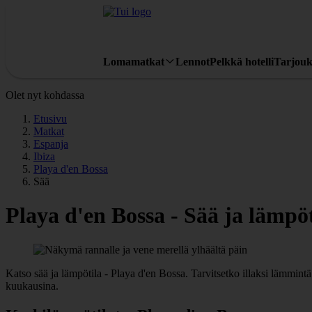
Lomamatkat
Lennot
Pelkkä hotelli
Tarjouk
Olet nyt kohdassa
Etusivu
Matkat
Espanja
Ibiza
Playa d'en Bossa
Sää
Playa d'en Bossa - Sää ja lämpöt
Katso sää ja lämpötila - Playa d'en Bossa. Tarvitsetko illaksi lämmin
kuukausina.