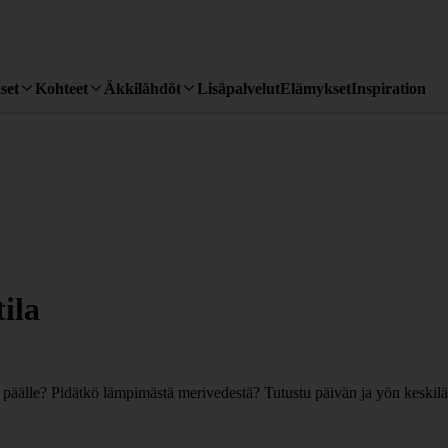
set
Kohteet
Äkkilähdöt
Lisäpalvelut
Elämykset
Inspiration
ila
tä päälle? Pidätkö lämpimästä merivedestä? Tutustu päivän ja yön keski