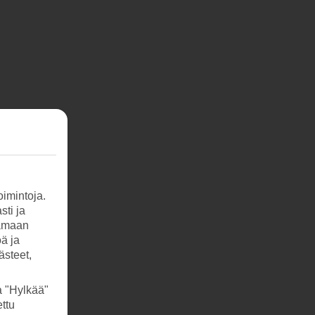
imintoja.
sti ja
tamaan
öä ja
ästeet,
a "Hylkää"
ttu