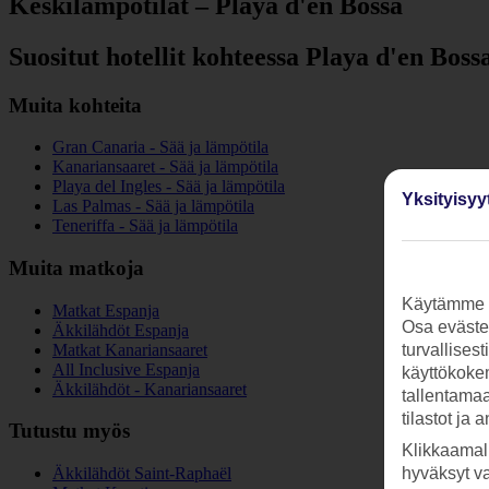
Keskilämpötilat – Playa d'en Bossa
Suositut hotellit kohteessa Playa d'en Boss
Muita kohteita
Gran Canaria - Sää ja lämpötila
Kanariansaaret - Sää ja lämpötila
Playa del Ingles - Sää ja lämpötila
Yksityisyy
Las Palmas - Sää ja lämpötila
Teneriffa - Sää ja lämpötila
Muita matkoja
Käytämme s
Matkat Espanja
Osa evästei
Äkkilähdöt Espanja
Matkat Kanariansaaret
turvallises
All Inclusive Espanja
käyttökokem
Äkkilähdöt - Kanariansaaret
tallentamaan
tilastot ja 
Tutustu myös
Klikkaamal
hyväksyt v
Äkkilähdöt Saint-Raphaël