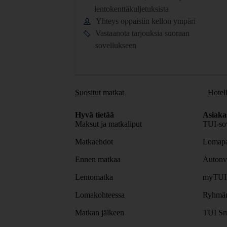
lentokenttäkuljetuksista
Yhteys oppaisiin kellon ympäri
Vastaanota tarjouksia suoraan
sovellukseen
Suositut matkat
Hotell
Hyvä tietää
Asiaka
Maksut ja matkaliput
TUI-sov
Matkaehdot
Lomapa
Ennen matkaa
Autonv
Lentomatka
myTUI
Lomakohteessa
Ryhmäm
Matkan jälkeen
TUI Sm