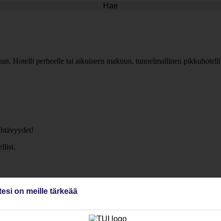
Hae
uun. Hotelli perheelle tai aikuiseen makuun, tunnelmallinen pikkuhotelli
ähtävyydet!
llisi.
tesi on meille tärkeää