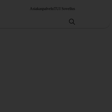
Asiakaspalvelu
TUI Sovellus