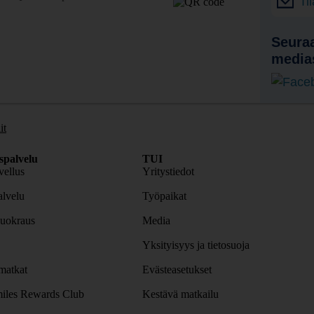
Ti
Seuraa
media
it
spalvelu
TUI
ellus
Yritystiedot
lvelu
Työpaikat
uokraus
Media
Yksityisyys ja tietosuoja
atkat
Evästeasetukset
iles Rewards Club
Kestävä matkailu