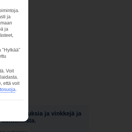
imintoja.
sti ja
tamaan
öä ja
ästeet,
a "Hylkää"
ttu
ä. Voit
laidasta.
että voit
etosuoja
.
nota tarjouksia ja vinkkejä ja
a uutuuksista.