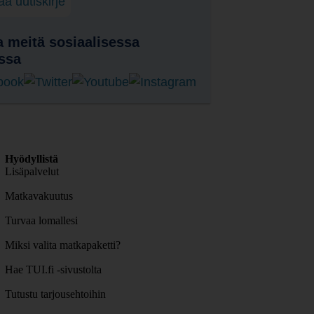
laa uutiskirje
 meitä sosiaalisessa
ssa
Hyödyllistä
Lisäpalvelut
Matkavakuutus
Turvaa lomallesi
Miksi valita matkapaketti?
Hae TUI.fi -sivustolta
Tutustu tarjousehtoihin