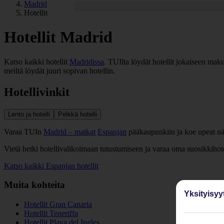
Madrid
Hotellit
Hotellit Madrid
Katso kaikki hotellit
Madridissa
. TUIlta löydät hotellit jokaiseen mak
meiltä löydät juuri sopivan hotellin.
Hotellivinkit
Lento ja hotelli
Pelkkä hotelli
Varaa TUIn
Madrid – matkat
Espanjan
pääkaupunkiin ja koe upeat n
Vietä hetki hotellivalikoimaan tutustumiseen ja varaa oma suosikkihote
Katso kaikki Espanjan hotellit
Muita kohteita
Yksityisyy
Hotellit Gran Canaria
Hotellit Teneriffa
Hotellit Playa del Ingles