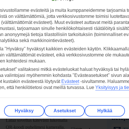
ivustollamme evästeitä ja muita kumppaneidemme tarjoamia to
stä on välttämättömiä, jotta verkkosivustomme toimisi luotettava
ti (välttämättömät evästeet). Muut evästeet auttavat meitä paran
ustasi, tarjoamaan sinulle henkilökohtaisesti räätälöityä sisält
 anonyymejä tietoja tilastollisiin tarkoituksiin (toiminnalliset ev
analytiikka sekä markkinointievästeet).
la "Hyväksy" hyväksyt kaikkien evästeiden käytön. Klikkaamall
ain välttämättömät evästeet, eikä verkkosivustomme ole mukaute
sen kohteidesi mukaan.
etukset” valitaksesi mitkä evästeluokat haluat hyväksyä tai hylät
aa valintojasi myöhemmin kohdasta "Evästeasetukset" sivun ala
ot kustakin evästeestä löytyvät
Evästeet
-sivultamme.
Haluamme, 
hen, että henkilötietosi ovat meillä turvassa. Lue
Yksityisyys ja ti
 TUI-sovellus nyt!
Vastaa
Hyväksy
Asetukset
Hylkää
tietoj
Lataa sovellus kätevästi lukemalla
QR-koodi puhelimesi kameralla.