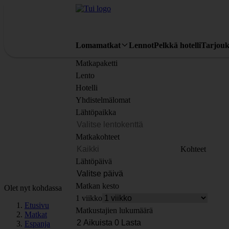
Lomamatkat
Lennot
Pelkkä hotelli
Tarjouk
Matkapaketti
Lento
Hotelli
Yhdistelmälomat
Lähtöpaikka
Matkakohteet
Kohteet
Lähtöpäivä
Matkan kesto
Olet nyt kohdassa
1 viikko
Etusivu
Matkustajien lukumäärä
Matkat
Espanja