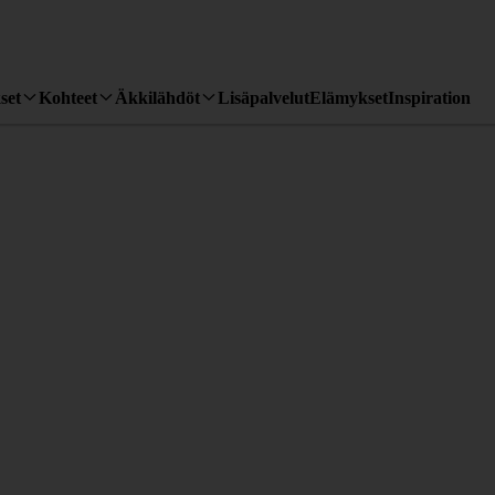
set
Kohteet
Äkkilähdöt
Lisäpalvelut
Elämykset
Inspiration