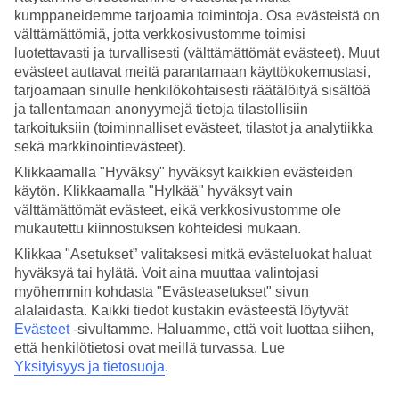
kumppaneidemme tarjoamia toimintoja. Osa evästeistä on
Hae
välttämättömiä, jotta verkkosivustomme toimisi
luotettavasti ja turvallisesti (välttämättömät evästeet). Muut
evästeet auttavat meitä parantamaan käyttökokemustasi,
tarjoamaan sinulle henkilökohtaisesti räätälöityä sisältöä
Olet nyt kohdassa
ja tallentamaan anonyymejä tietoja tilastollisiin
tarkoituksiin (toiminnalliset evästeet, tilastot ja analytiikka
Etusivu
sekä markkinointievästeet).
Matkat
Italia
Klikkaamalla "Hyväksy" hyväksyt kaikkien evästeiden
Liguria
käytön. Klikkaamalla "Hylkää" hyväksyt vain
Rapallo
välttämättömät evästeet, eikä verkkosivustomme ole
Äkkilähdöt
mukautettu kiinnostuksen kohteidesi mukaan.
Klikkaa "Asetukset” valitaksesi mitkä evästeluokat haluat
SUURI LOMAOUTLET
hyväksyä tai hylätä. Voit aina muuttaa valintojasi
Tee löytöjä »
myöhemmin kohdasta "Evästeasetukset" sivun
alalaidasta. Kaikki tiedot kustakin evästeestä löytyvät
Äkkilähdöt Rapallo
Evästeet
-sivultamme.
Haluamme, että voit luottaa siihen,
että henkilötietosi ovat meillä turvassa. Lue
Yksityisyys ja tietosuoja
.
Haluatko reissuun helposti ja nopeasti? Katso äkkilähdöt Rapalloon
eli lomat lähiviikoille tältä sivulta. Kun löydät sopivan äkkilähdön,