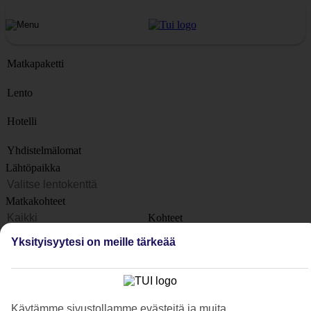
Matkapaketti
Lento
Hotelli
Yhdistelmälomat
Lähtöpaikka
Matkakohteet
Kohteet
Lähtöpäivä
Yksityisyytesi on meille tärkeää
Matkan kesto
1 viikko
Matkustajien lukumäärä
Käytämme sivustollamme evästeitä ja muita