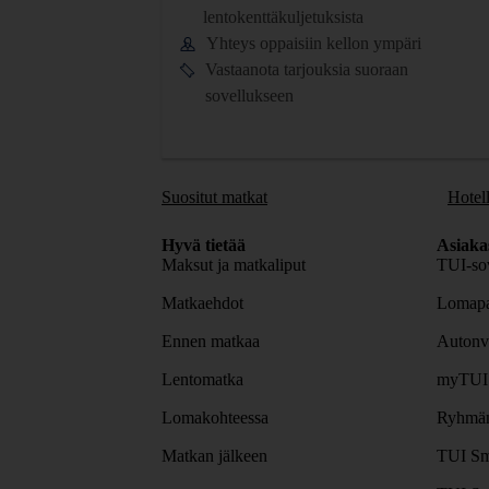
lentokenttäkuljetuksista
Yhteys oppaisiin kellon ympäri
Vastaanota tarjouksia suoraan
sovellukseen
Suositut matkat
Hotell
Hyvä tietää
Asiaka
Maksut ja matkaliput
TUI-sov
Matkaehdot
Lomapa
Ennen matkaa
Autonv
Lentomatka
myTUI
Lomakohteessa
Ryhmäm
Matkan jälkeen
TUI Sm