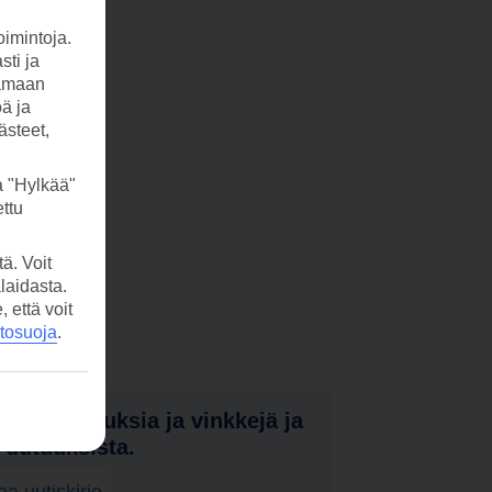
imintoja.
sti ja
tamaan
öä ja
ästeet,
a "Hylkää"
ttu
ä. Voit
laidasta.
että voit
etosuoja
.
nota tarjouksia ja vinkkejä ja
a uutuuksista.