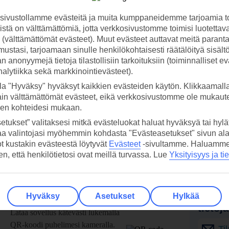
ivustollamme evästeitä ja muita kumppaneidemme tarjoamia to
stä on välttämättömiä, jotta verkkosivustomme toimisi luotettava
ti (välttämättömät evästeet). Muut evästeet auttavat meitä paran
ustasi, tarjoamaan sinulle henkilökohtaisesti räätälöityä sisält
 anonyymejä tietoja tilastollisiin tarkoituksiin (toiminnalliset ev
analytiikka sekä markkinointievästeet).
la "Hyväksy" hyväksyt kaikkien evästeiden käytön. Klikkaamall
ain välttämättömät evästeet, eikä verkkosivustomme ole mukaute
sen kohteidesi mukaan.
etukset” valitaksesi mitkä evästeluokat haluat hyväksyä tai hylät
aa valintojasi myöhemmin kohdasta "Evästeasetukset" sivun ala
ot kustakin evästeestä löytyvät
Evästeet
-sivultamme.
Haluamme, 
hen, että henkilötietosi ovat meillä turvassa. Lue
Yksityisyys ja ti
 TUI-sovellus nyt!
Vastaa
Hyväksy
Asetukset
Hylkää
tietoj
Lataa sovellus kätevästi lukemalla
QR-koodi puhelimesi kameralla.