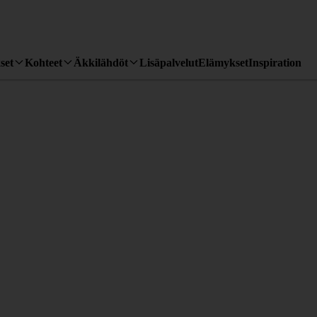
set
Kohteet
Äkkilähdöt
Lisäpalvelut
Elämykset
Inspiration