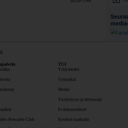
Ti
Seuraa
media
it
spalvelu
TUI
ellus
Yritystiedot
lvelu
Työpaikat
uokraus
Media
Yksityisyys ja tietosuoja
atkat
Evästeasetukset
iles Rewards Club
Kestävä matkailu