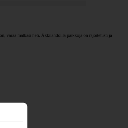
n, varaa matkasi heti. Äkkilähdöillä paikkoja on rajoitetusti ja
.