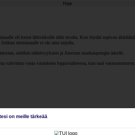
Hae
aalle eli lomat lähiviikoille tältä sivulta. Kun löydät sopivan äkkilähdö
ttikan niemimaalle ei ole aina tarjolla.
storian, antiikin nähtävyyksien ja Ateenan suurkaupungin äärelle.
inta vahvistuu vasta varauksen loppuvaiheessa, kun saat varausnumeron
tesi on meille tärkeää