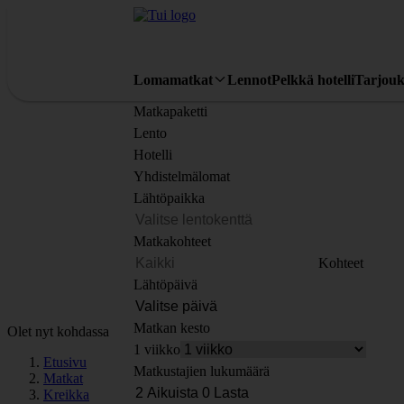
Lomamatkat
Lennot
Pelkkä hotelli
Tarjouk
Matkapaketti
Lento
Hotelli
Yhdistelmälomat
Lähtöpaikka
Matkakohteet
Kohteet
Lähtöpäivä
Matkan kesto
Olet nyt kohdassa
1 viikko
Etusivu
Matkustajien lukumäärä
Matkat
Kreikka