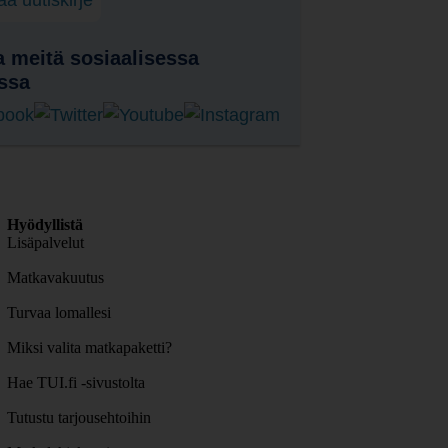
laa uutiskirje
 meitä sosiaalisessa
ssa
Hyödyllistä
Lisäpalvelut
Matkavakuutus
Turvaa lomallesi
Miksi valita matkapaketti?
Hae TUI.fi -sivustolta
Tutustu tarjousehtoihin