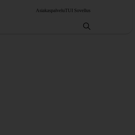
Asiakaspalvelu
TUI Sovellus