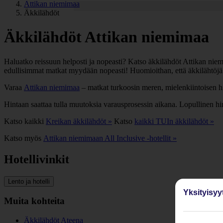
Attikan niemimaa
Äkkilähdöt
Äkkilähdöt Attikan niemimaa
Haluatko reissuun helposti ja nopeasti? Katso äkkilähdöt Attikan niemim
edullisimmat matkat myydään nopeasti! Huomioithan, että äkkilähtöjä A
Varaa
Attikan niemimaa
– matkat turkoosin meren, mielenkiintoisen hi
Hintaan saattaa tulla muutoksia varausprosessin aikana. Lopullinen h
Katso kaikki
Kreikan äkkilähdöt »
Katso
kaikki TUIn äkkilähdöt »
Katso myös
Attikan niemimaan All Inclusive -hotellit »
Hotellivinkit
Lento ja hotelli
Yksityisyy
Muita kohteita
Äkkilähdöt Ateena