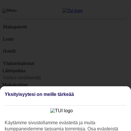
Matkapaketti
Lento
Hotelli
Yhdistelmälomat
Lähtöpaikka
Matkakohteet
Kohteet
Yksityisyytesi on meille tärkeää
Lähtöpäivä
Matkan kesto
1 viikko
Käytämme sivustollamme evästeitä ja muita
Matkustajien lukumäärä
kumppaneidemme tarjoamia toimintoja. Osa evästeistä