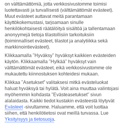
on välttämättömiä, jotta verkkosivustomme toimisi
Hae
luotettavasti ja turvallisesti (välttämättömät evästeet).
Muut evästeet auttavat meitä parantamaan
käyttökokemustasi, tarjoamaan sinulle
henkilökohtaisesti räätälöityä sisältöä ja tallentamaan
anonyymejä tietoja tilastollisiin tarkoituksiin
Olet nyt kohdassa
(toiminnalliset evästeet, tilastot ja analytiikka sekä
Etusivu
markkinointievästeet).
Matkat
Klikkaamalla "Hyväksy" hyväksyt kaikkien evästeiden
Kreikka
Korfu
käytön. Klikkaamalla "Hylkää" hyväksyt vain
Moraitika
välttämättömät evästeet, eikä verkkosivustomme ole
All Inclusive
mukautettu kiinnostuksen kohteidesi mukaan.
Klikkaa "Asetukset” valitaksesi mitkä evästeluokat
All Inclusive Moraitika
haluat hyväksyä tai hylätä. Voit aina muuttaa valintojasi
myöhemmin kohdasta "Evästeasetukset" sivun
Moraitikassa voit viettää mukavaa ja vaivatonta
All Inclusive -
alalaidasta. Kaikki tiedot kustakin evästeestä löytyvät
lomaa
. Tältä sivulta näet
Moraitikan All Inclusive -hotellit
–
Evästeet
-sivultamme.
Haluamme, että voit luottaa
tutustu valikoimaan ja löydä omasi.
siihen, että henkilötietosi ovat meillä turvassa. Lue
Yksityisyys ja tietosuoja
.
Hotellivinkit