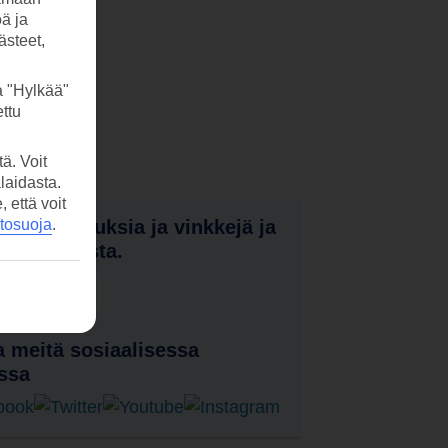
öä ja
ästeet,
a "Hylkää"
ttu
ä. Voit
laidasta.
että voit
nota tarjouksia ja vinkkejä ja
etosuoja
.
a uutuuksista.
laa uutiskirje
 meitä sosiaalisessa
ssa