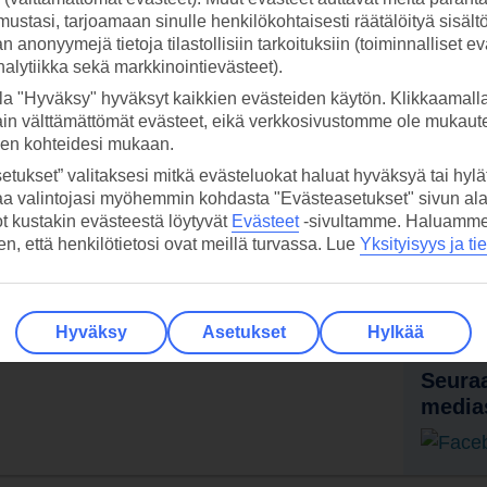
ustasi, tarjoamaan sinulle henkilökohtaisesti räätälöityä sisält
 anonyymejä tietoja tilastollisiin tarkoituksiin (toiminnalliset ev
analytiikka sekä markkinointievästeet).
la "Hyväksy" hyväksyt kaikkien evästeiden käytön. Klikkaamall
ain välttämättömät evästeet, eikä verkkosivustomme ole mukaute
sen kohteidesi mukaan.
etukset” valitaksesi mitkä evästeluokat haluat hyväksyä tai hylät
aa valintojasi myöhemmin kohdasta "Evästeasetukset" sivun ala
ot kustakin evästeestä löytyvät
Evästeet
-sivultamme.
Haluamme, 
 TUI-sovellus nyt!
Vastaa
hen, että henkilötietosi ovat meillä turvassa. Lue
Yksityisyys ja ti
tietoj
Lataa sovellus kätevästi lukemalla
QR-koodi puhelimesi kameralla.
Ti
Hyväksy
Asetukset
Hylkää
Seuraa
media