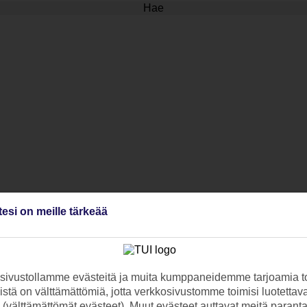
Hae
tesi on meille tärkeää
ivustollamme evästeitä ja muita kumppaneidemme tarjoamia to
stä on välttämättömiä, jotta verkkosivustomme toimisi luotettava
ti (välttämättömät evästeet). Muut evästeet auttavat meitä paran