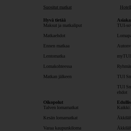
Suositut matkat
Hotell
Hyvä tietää
Asiaka
Maksut ja matkaliput
TUI-sov
Matkaehdot
Lomapa
Ennen matkaa
Autonv
Lentomatka
myTUI
Lomakohteessa
Ryhmäm
Matkan jälkeen
TUI Sm
TUI Sm
ehdot
Oikopolut
Edulli
Talven lomamatkat
Kaikki 
Kesän lomamatkat
Äkkiläh
Varaa kaupunkiloma
Äkkilä