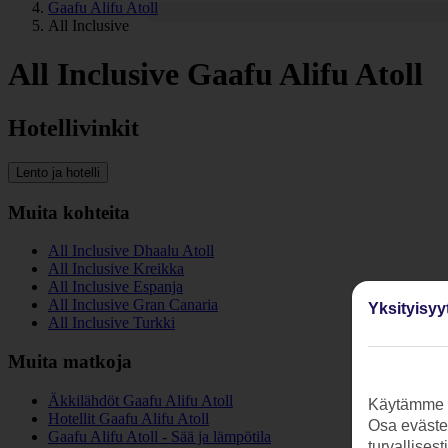
Gaafu Alifu Atoll
All Inclusive
All Inclusive Gaafu Alifu Atoll
Hotellivinkit
Lento ja hotelli
Muita kohteita
All Inclusive Dhaalu Atoll
All Inclusive Kreikka
All Inclusive Espanja
All Inclusive Gran Canaria
Yksityisyy
All Inclusive Turkki
Muita matkoja
Äkkilähdöt Gaafu Alifu Atoll
Käytämme s
Hotellit Gaafu Alifu Atoll
Osa evästei
Gaafu Alifu Atoll - Sää ja lämpötila
turvallises