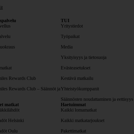
it
spalvelu
TUI
ellus
Yritystiedot
lvelu
Työpaikat
uokraus
Media
Yksityisyys ja tietosuoja
atkat
Evästeasetukset
iles Rewards Club
Kestävä matkailu
iles Rewards Club – Säännöt ja
Yhteistyökumppanit
Säännösten noudattaminen ja eettisyys
set matkat
Haetuimmat
äkkilähdöt
Kaikki lomamatkat
döt Helsinki
Kaikki matkatarjoukset
hdöt Oulu
Pakettimatkat