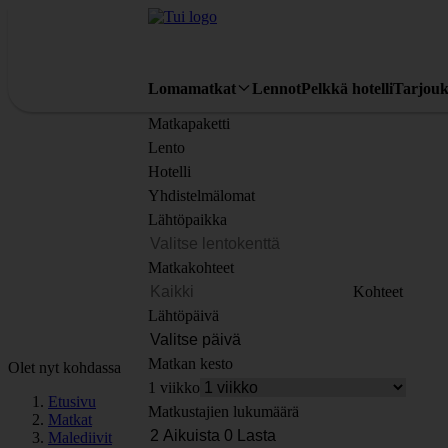
Lomamatkat
Lennot
Pelkkä hotelli
Tarjouk
Matkapaketti
Lento
Hotelli
Yhdistelmälomat
Lähtöpaikka
Matkakohteet
Kohteet
Lähtöpäivä
Matkan kesto
Olet nyt kohdassa
1 viikko
Etusivu
Matkustajien lukumäärä
Matkat
Malediivit