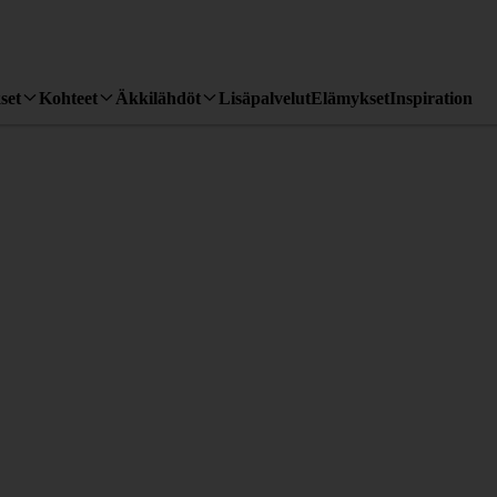
set
Kohteet
Äkkilähdöt
Lisäpalvelut
Elämykset
Inspiration