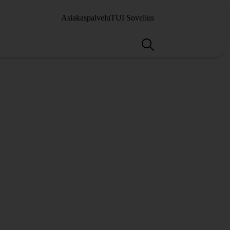
Asiakaspalvelu
TUI Sovellus