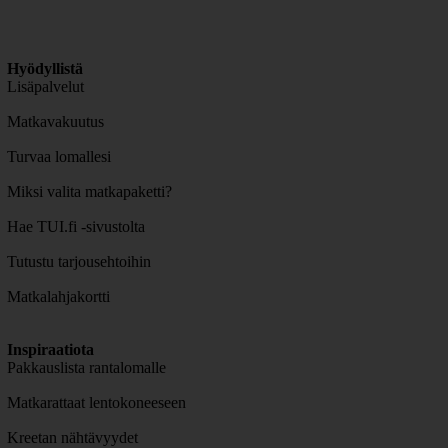
Hyödyllistä
Lisäpalvelut
Matkavakuutus
Turvaa lomallesi
Miksi valita matkapaketti?
Hae TUI.fi -sivustolta
Tutustu tarjousehtoihin
Matkalahjakortti
Inspiraatiota
Pakkauslista rantalomalle
Matkarattaat lentokoneeseen
Kreetan nähtävyydet