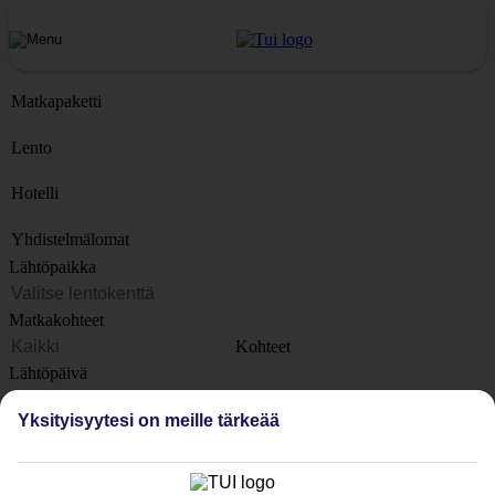
Matkapaketti
Lento
Hotelli
Yhdistelmälomat
Lähtöpaikka
Matkakohteet
Kohteet
Lähtöpäivä
Yksityisyytesi on meille tärkeää
Matkan kesto
1 viikko
Matkustajien lukumäärä