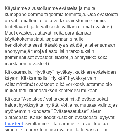
Käytämme sivustollamme evästeitä ja muita
Hae
kumppaneidemme tarjoamia toimintoja. Osa evästeistä
on välttämättömiä, jotta verkkosivustomme toimisi
luotettavasti ja turvallisesti (välttämättömät evästeet).
Muut evästeet auttavat meitä parantamaan
Olet nyt kohdassa
käyttökokemustasi, tarjoamaan sinulle
henkilökohtaisesti räätälöityä sisältöä ja tallentamaan
Etusivu
Matkat
anonyymejä tietoja tilastollisiin tarkoituksiin
Malediivit
(toiminnalliset evästeet, tilastot ja analytiikka sekä
Hotellit
markkinointievästeet).
Klikkaamalla "Hyväksy" hyväksyt kaikkien evästeiden
Hotellit Malediivit
käytön. Klikkaamalla "Hylkää" hyväksyt vain
välttämättömät evästeet, eikä verkkosivustomme ole
Täältä löydät kaikki TUIn hotellit
Malediiveilla
. TUIlta löydät
mukautettu kiinnostuksen kohteidesi mukaan.
parhaat hotellit Malediiveilla jokaiseen makuun. Matkustitpa sitten
Klikkaa "Asetukset” valitaksesi mitkä evästeluokat
yksin, pariskuntana, perheen kanssa tai kaveriporukalla, meiltä
haluat hyväksyä tai hylätä. Voit aina muuttaa valintojasi
löydät hotellin, joka sopii juuri sinun tarpeisiisi. Vietä hetki
hotellivalikoimamme parissa ja löydä oma unelmahotellisi.
myöhemmin kohdasta "Evästeasetukset" sivun
alalaidasta. Kaikki tiedot kustakin evästeestä löytyvät
Hotellivinkit
Evästeet
-sivultamme.
Haluamme, että voit luottaa
siihen, että henkilötietosi ovat meillä turvassa. Lue